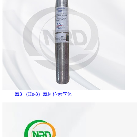
氦3 （He-3）氦同位素气体