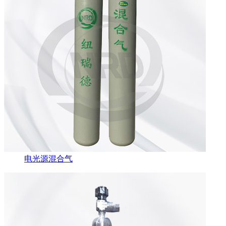
电光源混合气