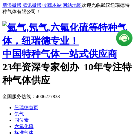
新浪微博
|
腾讯微博
|
收藏本站
|
网站地图
欢迎光临武汉纽瑞德特
种气体有限公司！
中国特种气体一站式供应商
23年资深专家创办 10年专注特
种气体供应
全国服务热线：
4006277838
纽瑞德首页
氙气
同位素
六氟化硫
标准气体