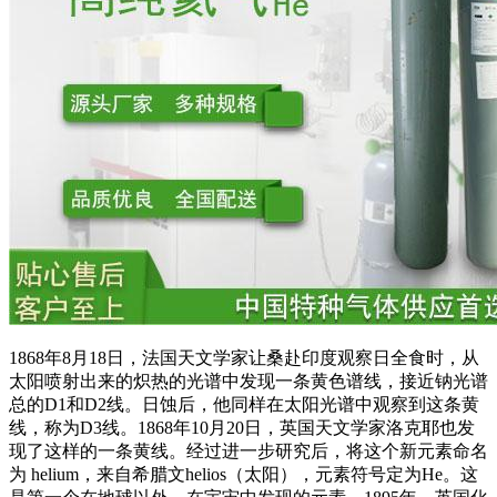
1868年8月18日，法国天文学家让桑赴印度观察日全食时，从
太阳喷射出来的炽热的光谱中发现一条黄色谱线，接近钠光谱
总的D1和D2线。日蚀后，他同样在太阳光谱中观察到这条黄
线，称为D3线。1868年10月20日，英国天文学家洛克耶也发
现了这样的一条黄线。经过进一步研究后，将这个新元素命名
为 helium，来自希腊文helios（太阳），元素符号定为He。这