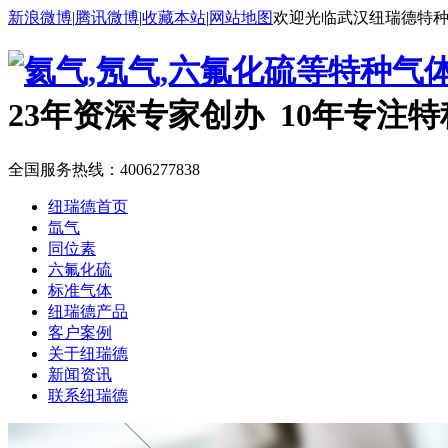
新浪微博
|
腾讯微博
|
收藏本站
|
网站地图
欢迎光临武汉纽瑞德特
23年资深专家创办 10年专注
全国服务热线：
4006277838
纽瑞德首页
氙气
同位素
六氟化硫
标准气体
纽瑞德产品
客户案例
关于纽瑞德
新闻资讯
联系纽瑞德