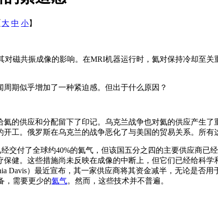
【
大
中
小
】
其对磁共振成像的影响。在MRI机器运行时，氦对保持冷却至
。
闻周期似乎增加了一种紧迫感。但出于什么原因？
给氦的供应和分配留下了印记。乌克兰战争也对氦的供应产生了
的
开工
。俄罗斯在乌克兰的战争恶化了与美国的贸易关系。所有
新闻，美国已经交付了全球约40%的氦气，但该国五分之四的主要供
疗保健。这些措施尚未反映在成像的中断上，但它们已经给科学
alifornia Davis）最近宣布，其一家供应商将其资金减半，无
效的设备，需要更少的
氦气
。然而，这些技术并不普遍。