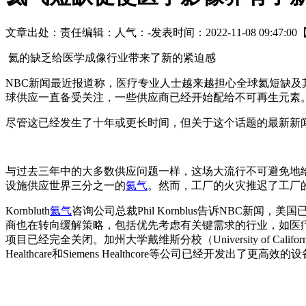
文章出处：
责任编辑：
人气：
-
发表时间：2022-11-08 09:47:00
氦的缺乏给医学成像行业带来了新的紧迫感
NBC新闻最近报道称，医疗专业人士越来越担心全球氦短缺及
球供应一直备受关注，一些供应商已经开始配给不可再生元素
尽管这已经发生了十年或更长时间，但关于这个话题的最新新
与过去三年中的大多数供应问题一样，这场大流行不可避免地
设施供应世界三分之一的
氦气
。然而，工厂的火灾推迟了工厂
Kornbluth
氦气
咨询公司总裁Phil Kornblus告诉NBC
商也在转向缓解策略，包括优先考虑有关键需求的行业，如医
项目已经完全关闭。加州大学戴维斯分校（University of C
Healthcare和Siemens Healthcore等公司已经开发出了更高