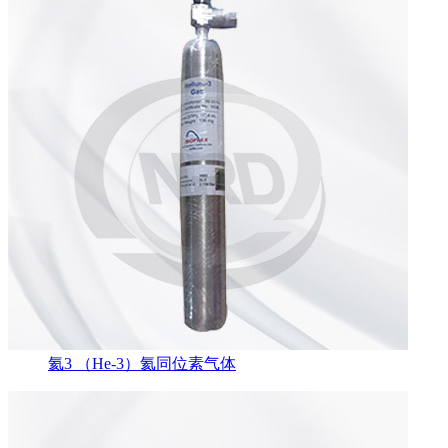
氦3 （He-3）氦同位素气体