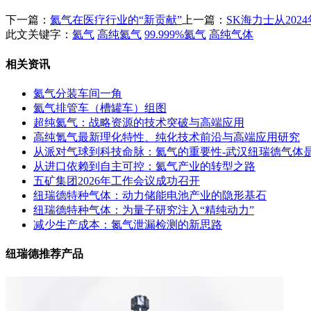
下一篇：
氦气在医疗行业的“新贡献”
上一篇：
SK海力士从20
此文关键字：
氦气
高纯氦气
99.999%氦气
高纯气体
相关资讯
氦气分装车间一角
氦气排管车（槽罐车）组图
超纯氦气：战略资源的技术突破与高端应用
高纯氪气最新理化特性、纯化技术前沿与高端应用研究
从派对气球到科技命脉：氦气的重要性-武汉纽瑞德气体
从进口依赖到自主可控：氦气产业的转型之路
五矿集团2026年工作会议成功召开
纽瑞德特种气体：动力储能电池产业的隐形基石
纽瑞德特种气体：为量子研究注入“精纯动力”
减少生产成本：氮气泄漏检测的新思路
纽瑞德推荐产品