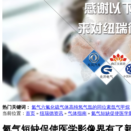
热门关键词：
氦气
六氟化硫气体
高纯氖气
氙的同位素
氙气
甲烷
当前位置：
首页
»
纽瑞德资讯
»
气体指南
»
氦气短缺促使医学
氦气短缺促使医学影像界有了