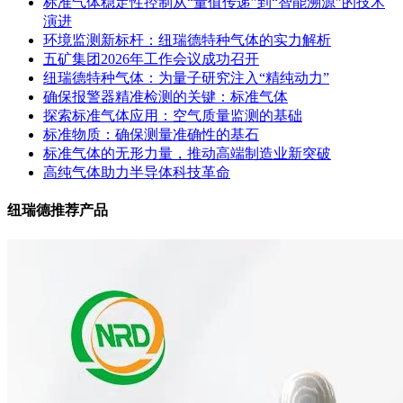
标准气体稳定性控制从“量值传递”到“智能溯源”的技术
演进
环境监测新标杆：纽瑞德特种气体的实力解析
五矿集团2026年工作会议成功召开
纽瑞德特种气体：为量子研究注入“精纯动力”
确保报警器精准检测的关键：标准气体
探索标准气体应用：空气质量监测的基础
标准物质：确保测量准确性的基石
标准气体的无形力量，推动高端制造业新突破
高纯气体助力半导体科技革命
纽瑞德推荐产品