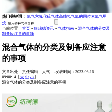
热门关键词：
氦气
六氟化硫气体
高纯氖气
氙的同位素
氙气
甲
烷
当前位置：
首页
»
纽瑞德资讯
»
气体指南
»
混合气体的分类及
制备应注意的事项
混合气体的分类及制备应注意
的事项
文章出处：
责任编辑：
人气：
-
发表时间：2023-06-16
09:00:14【
大
中
小
】
混合气体的分类及制备应注意的事项