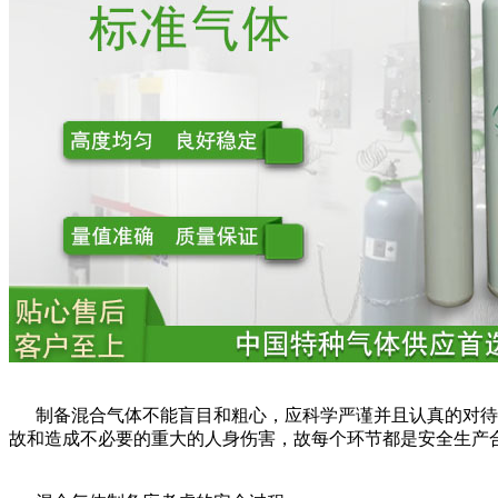
制备混合气体不能盲目和粗心，应科学严谨并且认真的对待
故和造成不必要的重大的人身伤害，故每个环节都是安全生产