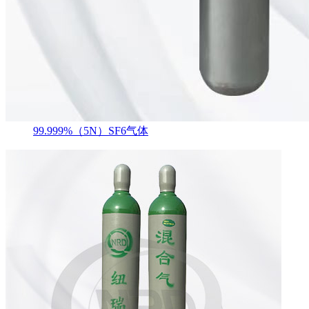
99.999%（5N）SF6气体