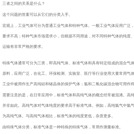
三者之间的关系是什么？
这个问题的答案可以从它们的分类入手。
宏观上，工业气体可分为普通工业气体和特种气体。一般工业气体应用广泛
要求不高；特种气体市场需求小，但根据不同用途，对不同特种气体的纯度
运输有非常严格的要求。
特殊气体通常可分为三类，即高纯气体、标准气体和具有特定组成的混合气
原料，应用广泛，在化工、环保检测、实验室、医疗等行业使用大量常用气
工业中被用作生产高纯硅和锗晶体的保护气体；氩和二氧化碳混合物可用作
需要注意的是，在日常应用中，标准气体和高纯气体的概念经常被混淆。高
并非如此。高纯气体对气体纯度的要求高于标准气体。例如，高纯氩气中氩气的
为高纯气体。与高纯气体相比，标准气体的纯度更低，杂质更多。
由特殊气体分类，标准气体是一种特殊的特殊气体，常用作测量标准。