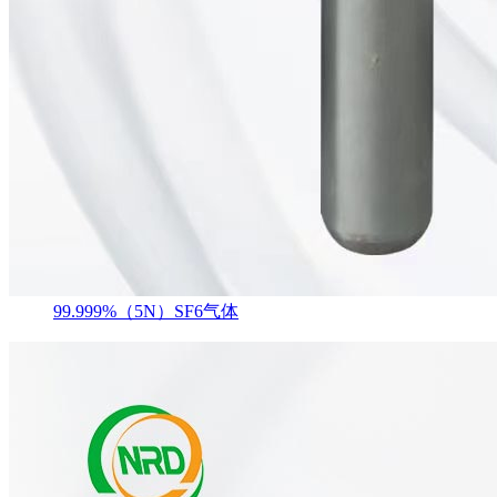
99.999%（5N）SF6气体