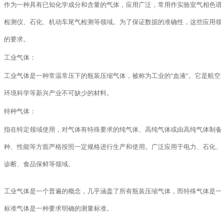
作为一种具有已知化学成分和含量的气体，应用广泛，常用作实验室气相色
检测仪、石化、机动车尾气检测等领域。为了保证数据的准确性，这些应用
的要求。
工业气体：
工业气体是一种常温常压下的瓶装压缩气体，被称为工业的“血液”。它是航
环境科学等新兴产业不可缺少的材料。
特种气体：
指在特定领域使用，对气体有特殊要求的纯气体、高纯气体或由高纯气体制
种、性能等方面严格按照一定规格进行生产和使用。广泛应用于电力、石化
诊断、食品保鲜等领域。
工业气体是一个普遍的概念，几乎涵盖了所有瓶装压缩气体，而特殊气体是
标准气体是一种要求明确的测量标准。