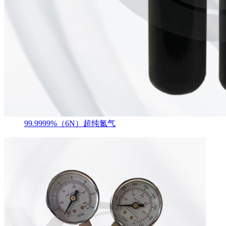
99.9999%（6N）超纯氮气