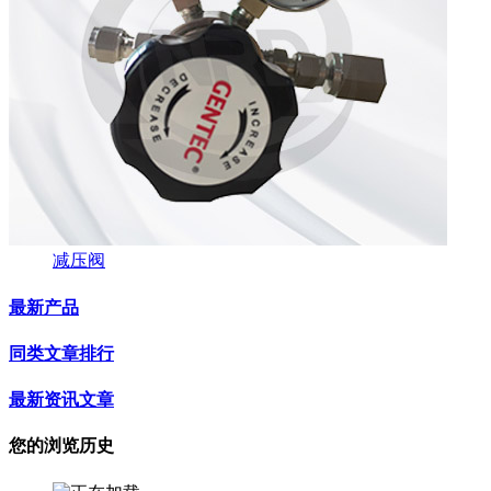
减压阀
最新产品
同类文章排行
最新资讯文章
您的浏览历史