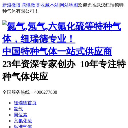
新浪微博
|
腾讯微博
|
收藏本站
|
网站地图
欢迎光临武汉纽瑞德特
种气体有限公司！
中国特种气体一站式供应商
23年资深专家创办 10年专注特
种气体供应
全国服务热线：
4006277838
纽瑞德首页
氙气
同位素
六氟化硫
标准气体