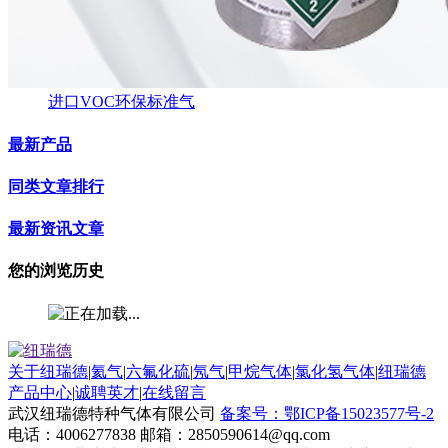
进口VOC环保标准气
最新产品
同类文章排行
最新资讯文章
您的浏览历史
关于纽瑞德
|
氦气
|
六氟化硫
|
氖气
|
甲烷气体
|
氯化氢气体
|
纽瑞德
产品中心
|
诚聘英才
|
在线留言
武汉纽瑞德特种气体有限公司
备案号：鄂ICP备15023577号-2
电话：4006277838 邮箱：2850590614@qq.com