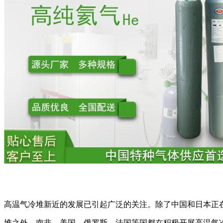
高温气冷堆新近的发展已引起广泛的关注。除了中国和日本正
堆之外，南非、美国、俄罗斯、法国等国都在积极开展高温气