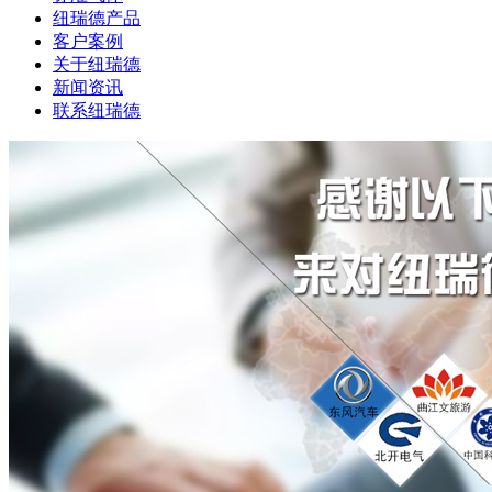
纽瑞德产品
客户案例
关于纽瑞德
新闻资讯
联系纽瑞德