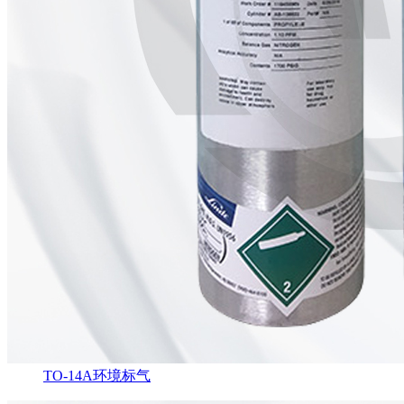
TO-14A环境标气