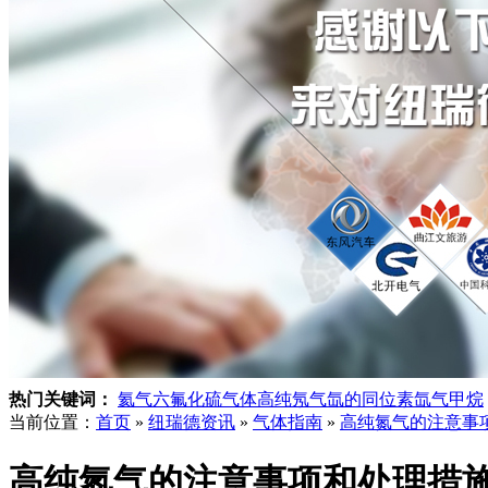
热门关键词：
氦气
六氟化硫气体
高纯氖气
氙的同位素
氙气
甲烷
当前位置：
首页
»
纽瑞德资讯
»
气体指南
»
高纯氮气的注意事
高纯氮气的注意事项和处理措