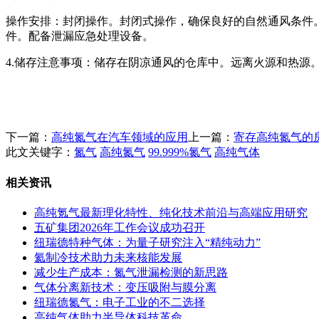
操作安排：封闭操作。封闭式操作，确保良好的自然通风条件
件。配备泄漏应急处理设备。
4.储存注意事项：储存在阴凉通风的仓库中。远离火源和热源
下一篇：
高纯氮气在汽车领域的应用
上一篇：
寄存高纯氮气的
此文关键字：
氮气
高纯氮气
99.999%氮气
高纯气体
相关资讯
高纯氪气最新理化特性、纯化技术前沿与高端应用研究
五矿集团2026年工作会议成功召开
纽瑞德特种气体：为量子研究注入“精纯动力”
氦制冷技术助力未来核能发展
减少生产成本：氮气泄漏检测的新思路
气体分离新技术：变压吸附与膜分离
纽瑞德氮气：电子工业的不二选择
高纯气体助力半导体科技革命