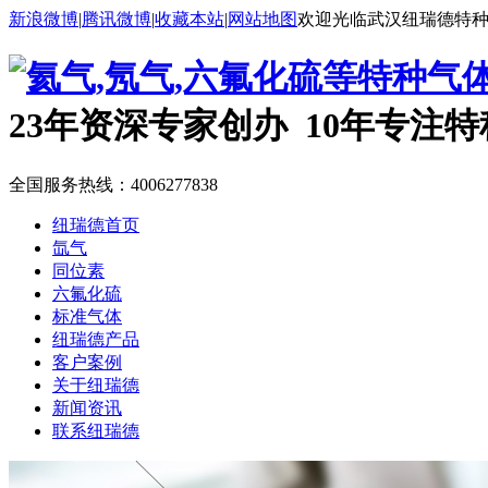
新浪微博
|
腾讯微博
|
收藏本站
|
网站地图
欢迎光临武汉纽瑞德特
23年资深专家创办 10年专注
全国服务热线：
4006277838
纽瑞德首页
氙气
同位素
六氟化硫
标准气体
纽瑞德产品
客户案例
关于纽瑞德
新闻资讯
联系纽瑞德