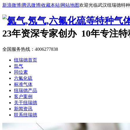
新浪微博
|
腾讯微博
|
收藏本站
|
网站地图
欢迎光临武汉纽瑞德特
23年资深专家创办 10年专注
全国服务热线：
4006277838
纽瑞德首页
氙气
同位素
六氟化硫
标准气体
纽瑞德产品
客户案例
关于纽瑞德
新闻资讯
联系纽瑞德