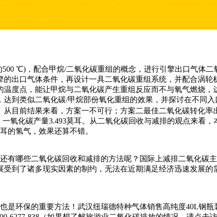
500 ℃)，配合甲烷/二氧化碳重组的概念，进行引擎出口气体
擎的出口气体条件，再设计一具二氧化碳重组系统，并配合涡轮
的温度点，能让甲烷与二氧化碳产生重组反应而不与氧气燃烧，
达到类似二氧化碳/甲烷部份氧化重组的效果，并探讨在不同入口
目前结果来看，方案一不可行；方案二最佳二氧化碳转化率出现在单段
10莫耳，一氧化碳产量3.493莫耳。从二氧化碳回收与减排的观点
莫耳的氢气，效果还算不错。
还有哪些二氧化碳回收和减排的方法呢？国际上减排二氧化碳主
展受到了诸多现实因素的制约，无法在近期满足经济迅速发展的
是环保的重要方法！武汉纽瑞德特种气体销售高纯度40L钢瓶
6277-838（如果想了解
旅游业二氧化碳排放
的情况，请点击