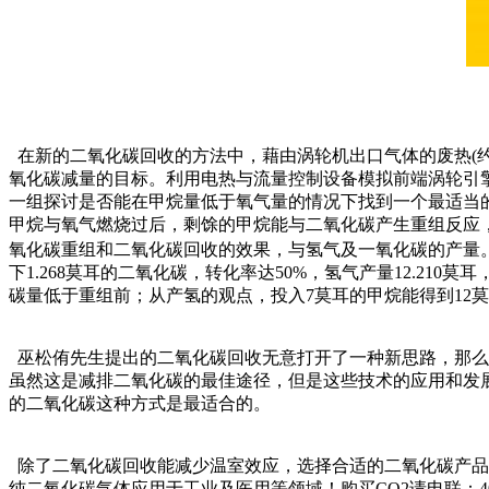
在新的二氧化碳回收的方法中，藉由涡轮机出口气体的废热(约
氧化碳减量的目标。利用电热与流量控制设备模拟前端涡轮引
一组探讨是否能在甲烷量低于氧气量的情况下找到一个最适当
甲烷与氧气燃烧过后，剩馀的甲烷能与二氧化碳产生重组反应，
氧化碳重组和二氧化碳回收的效果，与氢气及一氧化碳的产量。从
下1.268莫耳的二氧化碳，转化率达50%，氢气产量12.2
碳量低于重组前；从产氢的观点，投入7莫耳的甲烷能得到12
巫松侑先生提出的二氧化碳回收无意打开了一种新思路，那么
虽然这是减排二氧化碳的最佳途径，但是这些技术的应用和发
的二氧化碳这种方式是最适合的。
除了二氧化碳回收能减少温室效应，选择合适的二氧化碳产品也
纯二氧化碳气体
应用于工业及医用等领域！购买CO2请电联：400-