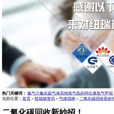
热门关键词：
氦气
六氟化硫气体
高纯氖气
氙的同位素
氙气
甲烷
当前位置：
首页
»
纽瑞德资讯
»
气体指南
»
二氧化碳回收新妙
二氧化碳回收新妙招！