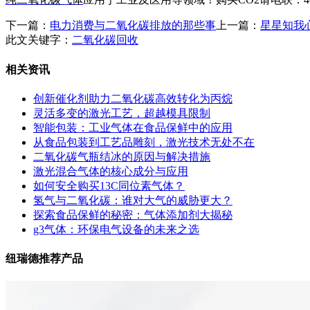
下一篇：
电力消费与二氧化碳排放的那些事
上一篇：
星星知我
此文关键字：
二氧化碳回收
相关资讯
创新催化剂助力二氧化碳高效转化为丙烷
灵活多变的激光工艺，超越模具限制
智能包装：工业气体在食品保鲜中的应用
从食品包装到工艺品雕刻，激光技术无处不在
二氧化碳气瓶结冰的原因与解决措施
激光混合气体的核心成分与应用
如何安全购买13C同位素气体？
氢气与二氧化碳：谁对大气的威胁更大？
探索食品保鲜的秘密：气体添加剂大揭秘
g3气体：环保电气设备的未来之选
纽瑞德推荐产品