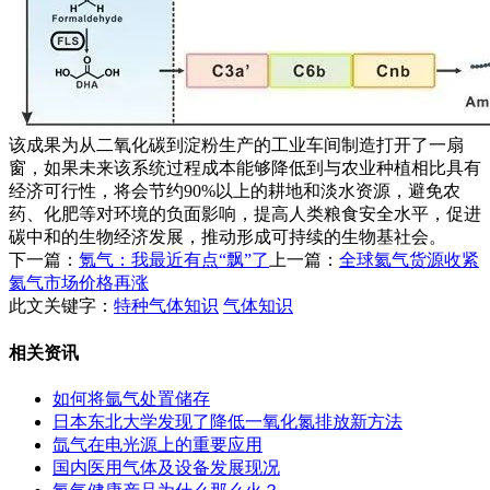
该成果为从二氧化碳到淀粉生产的工业车间制造打开了一扇
窗，如果未来该系统过程成本能够降低到与农业种植相比具有
经济可行性，将会节约90%以上的耕地和淡水资源，避免农
药、化肥等对环境的负面影响，提高人类粮食安全水平，促进
碳中和的生物经济发展，推动形成可持续的生物基社会。
下一篇：
氪气：我最近有点“飘”了
上一篇：
全球氦气货源收紧
氦气市场价格再涨
此文关键字：
特种气体知识
气体知识
相关资讯
如何将氩气处置储存
日本东北大学发现了降低一氧化氮排放新方法
氙气在电光源上的重要应用
国内医用气体及设备发展现况