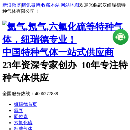
新浪微博
|
腾讯微博
|
收藏本站
|
网站地图
欢迎光临武汉纽瑞德特
种气体有限公司！
中国特种气体一站式供应商
23年资深专家创办 10年专注特
种气体供应
全国服务热线：
4006277838
纽瑞德首页
氙气
同位素
六氟化硫
标准气体