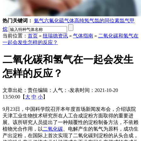
热门关键词：
氦气
六氟化硫气体
高纯氖气
氙的同位素
氙气
甲
烷
当前位置：
首页
»
纽瑞德资讯
»
气体指南
»
二氧化碳和氢气在
一起会发生怎样的反应？
二氧化碳和氢气在一起会发生
怎样的反应？
文章出处：
责任编辑：
人气：
-
发表时间：2021-10-20
13:50:00【
大
中
小
】
9月23日，中国科学院召开本年度首场新闻发布会，介绍该院
天津工业生物技术研究所在人工合成淀粉方面取得的重要进
展。该所研究人员提出了一种颠覆性的淀粉制备方法，不依赖
植物光合作用，以
二氧化碳
、电解产生的氢气为原料，成功生
产出淀粉，在国际上首次实现了二氧化碳到淀粉的从头合成，