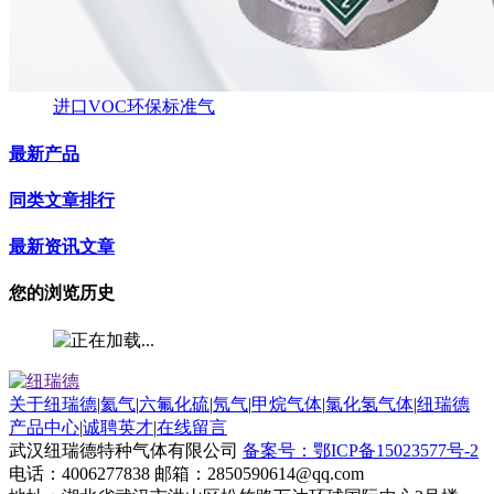
进口VOC环保标准气
最新产品
同类文章排行
最新资讯文章
您的浏览历史
关于纽瑞德
|
氦气
|
六氟化硫
|
氖气
|
甲烷气体
|
氯化氢气体
|
纽瑞德
产品中心
|
诚聘英才
|
在线留言
武汉纽瑞德特种气体有限公司
备案号：鄂ICP备15023577号-2
电话：4006277838 邮箱：2850590614@qq.com