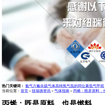
热门关键词：
氦气
六氟化硫气体
高纯氖气
氙的同位素
氙气
甲烷
当前位置：
首页
»
纽瑞德资讯
»
气体指南
»
丙烯：既是原料，
丙烯：既是原料，也是燃料