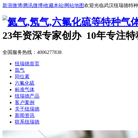
新浪微博
|
腾讯微博
|
收藏本站
|
网站地图
欢迎光临武汉纽瑞德特
23年资深专家创办 10年专注
全国服务热线：
4006277838
纽瑞德首页
氙气
同位素
六氟化硫
标准气体
纽瑞德产品
客户案例
关于纽瑞德
新闻资讯
联系纽瑞德