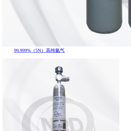
99.999%（5N）高纯氦气