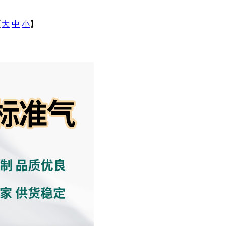
【
大
中
小
】