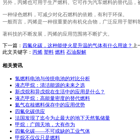
另外，丙烯也可用于生产燃料。它可作为汽车燃料的替代品，
一种绿色燃料，可减少对化石燃料的依赖，有利于环保。
一般而言，丙烯是一种很重要的有机化合物，广泛应用于塑料
著科技的不断发展，丙烯的应用范围将不断扩大。
下一篇：
四氟化碳，这种能使火星升温的气体有什么用途？
上
此文关键字：
丙烯
塑料
燃料
石油裂解
相关资讯
氢燃料电池与传统电池的对比分析
液态甲烷：清洁能源的未来之选
新戊烷和异戊烷在生活中的应用是什么？
液态甲烷：高能量密度的替代燃料
氦气在核燃料保存中的应用优势
四氟化碳供应
法国发现了迄今为止最大的地下天然氢储量
甲烷：广阔天地，大有作为
四氟化碳——不可或缺的工业气体
甲烷不仅仅只是燃料