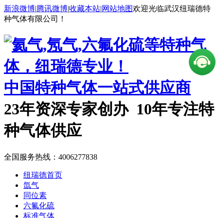
新浪微博
|
腾讯微博
|
收藏本站
|
网站地图
欢迎光临武汉纽瑞德特
种气体有限公司！
中国特种气体一站式供应商
23年资深专家创办 10年专注特
种气体供应
全国服务热线：
4006277838
纽瑞德首页
氙气
同位素
六氟化硫
标准气体