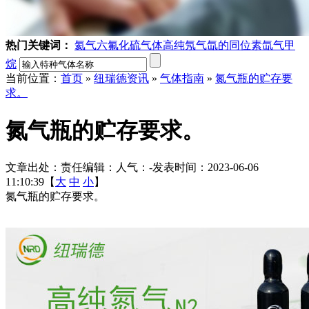
热门关键词：
氦气
六氟化硫气体
高纯氖气
氙的同位素
氙气
甲
烷
当前位置：
首页
»
纽瑞德资讯
»
气体指南
»
氮气瓶的贮存要
求。
氮气瓶的贮存要求。
文章出处：
责任编辑：
人气：
-
发表时间：2023-06-06
11:10:39【
大
中
小
】
氮气瓶的贮存要求。