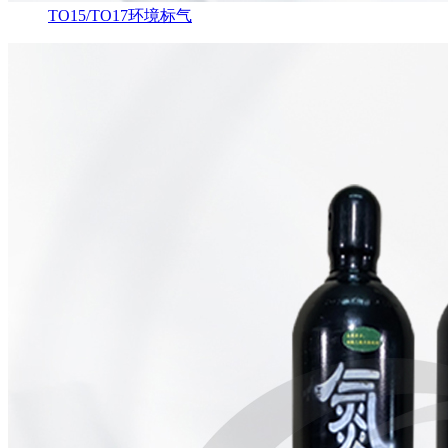
TO15/TO17环境标气