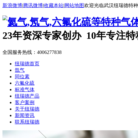
新浪微博
|
腾讯微博
|
收藏本站
|
网站地图
欢迎光临武汉纽瑞德特
23年资深专家创办 10年专注
全国服务热线：
4006277838
纽瑞德首页
氙气
同位素
六氟化硫
标准气体
纽瑞德产品
客户案例
关于纽瑞德
新闻资讯
联系纽瑞德