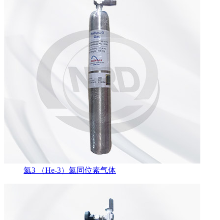
氦3 （He-3）氦同位素气体