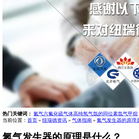
热门关键词：
氦气
六氟化硫气体
高纯氖气
氙的同位素
氙气
甲烷
当前位置：
首页
»
纽瑞德资讯
»
气体指南
»
氮气发生器的原理
氮气发生器的原理是什么？