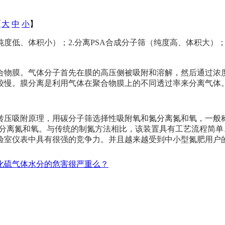
【
大
中
小
】
纯度低、体积小）；2.分离PSA合成分子筛（纯度高、体积大）
合物膜。气体分子首先在膜的高压侧被吸附和溶解，然后通过浓
较慢。膜分离是利用气体在聚合物膜上的不同透过率来分离气体
转压吸附原理，用碳分子筛选择性吸附氧和氮分离氮和氧，一般称
附分离氮和氧。与传统的制氮方法相比，该装置具有工艺流程简
验室仪表中具有很强的竞争力。并且越来越受到中小型氮肥用户
化硫气体水分的危害很严重么？