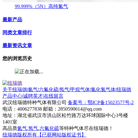
99.999%（5N）高纯氮气
最新产品
同类文章排行
最新资讯文章
您的浏览历史
关于纽瑞德
|
氦气
|
六氟化硫
|
氖气
|
甲烷气体
|
氯化氢气体
|
纽瑞德
产品中心
|
诚聘英才
|
在线留言
武汉纽瑞德特种气体有限公司
备案号：鄂ICP备15023577号-2
电话：4006277838 邮箱：2850590614@qq.com
地址：湖北省武汉市洪山区松竹路万达环球国际中心3号楼
1401室
高品质
氦气
,
氖气
,
六氟化硫
等特种气体尽在纽瑞德！
纽瑞德版权所有【已获网站版权证书】