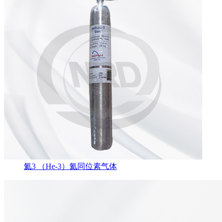
氦3 （He-3）氦同位素气体