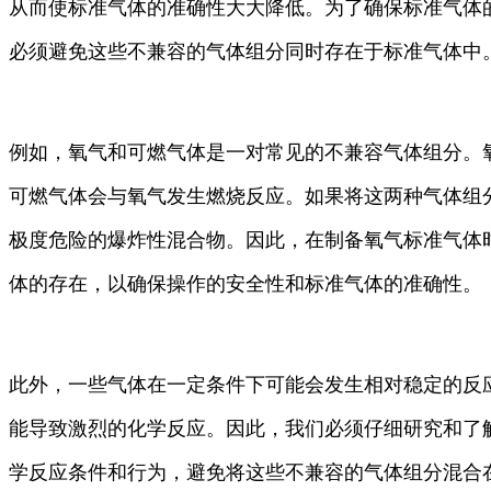
从而使标准气体的准确性大大降低。为了确保标准气体
必须避免这些不兼容的气体组分同时存在于标准气体中
例如，氧气和可燃气体是一对常见的不兼容气体组分。
可燃气体会与氧气发生燃烧反应。如果将这两种气体组
极度危险的爆炸性混合物。因此，在制备氧气标准气体
体的存在，以确保操作的安全性和标准气体的准确性。
此外，一些气体在一定条件下可能会发生相对稳定的反
能导致激烈的化学反应。因此，我们必须仔细研究和了
学反应条件和行为，避免将这些不兼容的气体组分混合