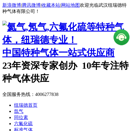
新浪微博
|
腾讯微博
|
收藏本站
|
网站地图
欢迎光临武汉纽瑞德特
种气体有限公司！
中国特种气体一站式供应商
23年资深专家创办 10年专注特
种气体供应
全国服务热线：
4006277838
纽瑞德首页
氙气
同位素
六氟化硫
标准气体