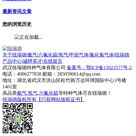
最新资讯文章
您的浏览历史
关于纽瑞德
|
氦气
|
六氟化硫
|
氖气
|
甲烷气体
|
氯化氢气体
|
纽瑞德
产品中心
|
诚聘英才
|
在线留言
武汉纽瑞德特种气体有限公司
备案号：鄂ICP备15023577号-2
电话：4006277838 邮箱：2850590614@qq.com
地址：湖北省武汉市洪山区松竹路万达环球国际中心3号楼
1401室
高品质
氦气
,
氖气
,
六氟化硫
等特种气体尽在纽瑞德！
纽瑞德版权所有【已获网站版权证书】