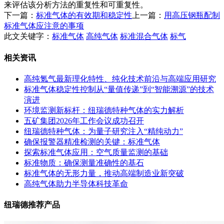
来评估该分析方法的重复性和可重复性。
下一篇：
标准气体的有效期和稳定性
上一篇：
用高压钢瓶配制
标准气体应注意的事项
此文关键字：
标准气体
高纯气体
标准混合气体
标气
相关资讯
高纯氪气最新理化特性、纯化技术前沿与高端应用研究
标准气体稳定性控制从“量值传递”到“智能溯源”的技术
演进
环境监测新标杆：纽瑞德特种气体的实力解析
五矿集团2026年工作会议成功召开
纽瑞德特种气体：为量子研究注入“精纯动力”
确保报警器精准检测的关键：标准气体
探索标准气体应用：空气质量监测的基础
标准物质：确保测量准确性的基石
标准气体的无形力量，推动高端制造业新突破
高纯气体助力半导体科技革命
纽瑞德推荐产品