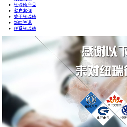
纽瑞德产品
客户案例
关于纽瑞德
新闻资讯
联系纽瑞德