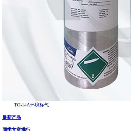
TO-14A环境标气
最新产品
同类文章排行