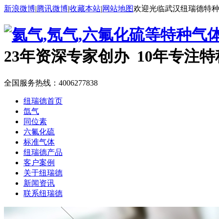
新浪微博
|
腾讯微博
|
收藏本站
|
网站地图
欢迎光临武汉纽瑞德特
23年资深专家创办 10年专注
全国服务热线：
4006277838
纽瑞德首页
氙气
同位素
六氟化硫
标准气体
纽瑞德产品
客户案例
关于纽瑞德
新闻资讯
联系纽瑞德