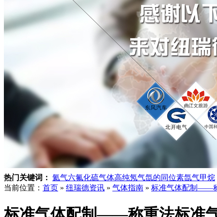
热门关键词：
氦气
六氟化硫气体
高纯氖气
氙的同位素
氙气
甲烷
当前位置：
首页
»
纽瑞德资讯
»
气体指南
»
标准气体配制——
标准气体配制——称重法标准气