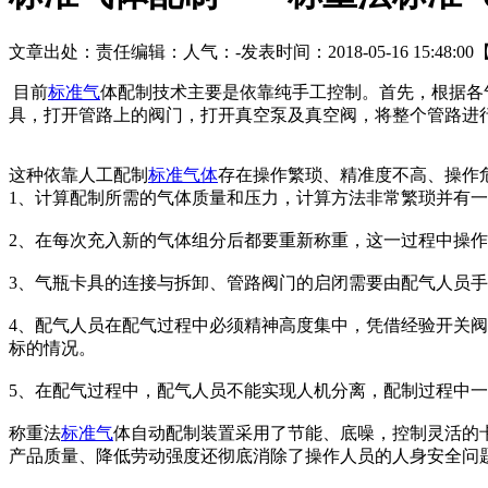
文章出处：
责任编辑：
人气：
-
发表时间：2018-05-16 15:48:00
目前
标准气
体配制技术主要是依靠纯手工控制。首先，根据各
具，打开管路上的阀门，打开真空泵及真空阀，将整个管路进
这种依靠人工配制
标准气体
存在操作繁琐、精准度不高、操作
1、计算配制所需的气体质量和压力，计算方法非常繁琐并有
2、在每次充入新的气体组分后都要重新称重，这一过程中操
3、气瓶卡具的连接与拆卸、管路阀门的启闭需要由配气人员
4、配气人员在配气过程中必须精神高度集中，凭借经验开关
标的情况。
5、在配气过程中，配气人员不能实现人机分离，配制过程中
称重法
标准气
体自动配制装置采用了节能、底噪，控制灵活的
产品质量、降低劳动强度还彻底消除了操作人员的人身安全问