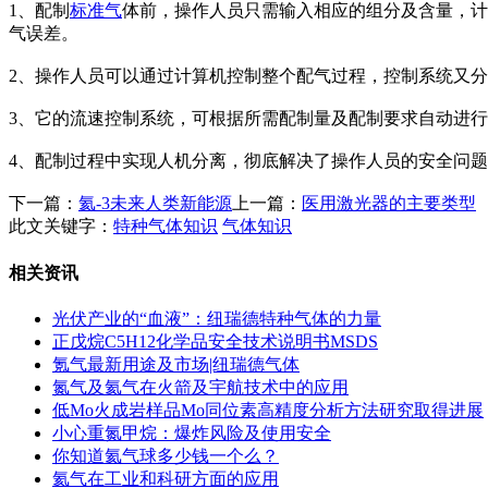
1、配制
标准气
体前，操作人员只需输入相应的组分及含量，计
气误差。
2、操作人员可以通过计算机控制整个配气过程，控制系统又
3、它的流速控制系统，可根据所需配制量及配制要求自动进
4、配制过程中实现人机分离，彻底解决了操作人员的安全问
下一篇：
氦-3未来人类新能源
上一篇：
医用激光器的主要类型
此文关键字：
特种气体知识
气体知识
相关资讯
光伏产业的“血液”：纽瑞德特种气体的力量
正戊烷C5H12化学品安全技术说明书MSDS
氪气最新用途及市场|纽瑞德气体
氮气及氦气在火箭及宇航技术中的应用
低Mo火成岩样品Mo同位素高精度分析方法研究取得进展
小心重氮甲烷：爆炸风险及使用安全
你知道氦气球多少钱一个么？
氦气在工业和科研方面的应用