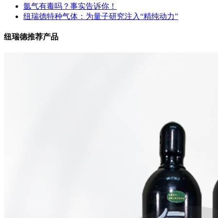
氩气有毒吗？事实告诉你！
纽瑞德特种气体：为量子研究注入“精纯动力”
纽瑞德推荐产品