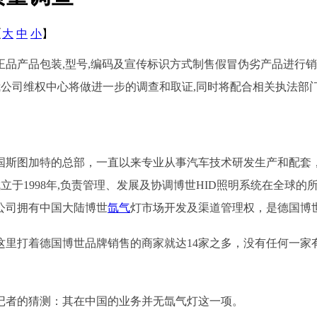
【
大
中
小
】
品产品包装,型号,编码及宣传标识方式制售假冒伪劣产品进行销
我公司维权中心将做进一步的调查和取证,同时将配合相关执法部门
图加特的总部，一直以来专业从事汽车技术研发生产和配套，
成立于1998年,负责管理、发展及协调博世HID照明系统在全球
公司拥有中国大陆博世
氙气
灯市场开发及渠道管理权，是德国博世
打着德国博世品牌销售的商家就达14家之多，没有任何一家
者的猜测：其在中国的业务并无氙气灯这一项。