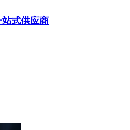
一站式供应商