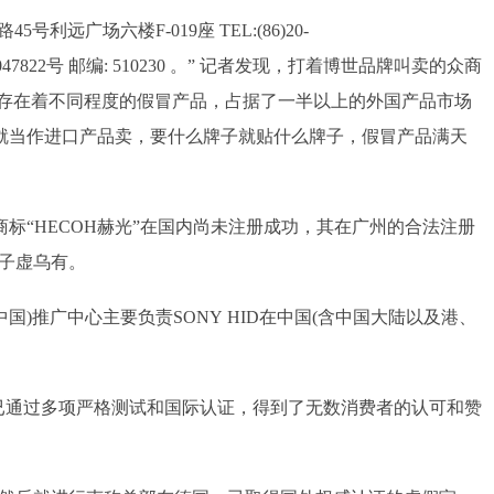
号利远广场六楼F-019座 TEL:(86)20-
6047822号 邮编: 510230 。” 记者发现，打着博世品牌叫卖的众商
存在着不同程度的假冒产品，占据了一半以上的外国产品市场
就当作进口产品卖，要什么牌子就贴什么牌子，假冒产品满天
商标“HECOH赫光”在国内尚未注册成功，其在广州的合法注册
属子虚乌有。
)推广中心主要负责SONY HID在中国(含中国大陆以及港、
灯已通过多项严格测试和国际认证，得到了无数消费者的认可和赞