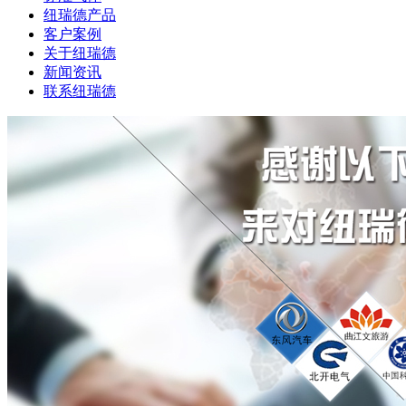
纽瑞德产品
客户案例
关于纽瑞德
新闻资讯
联系纽瑞德