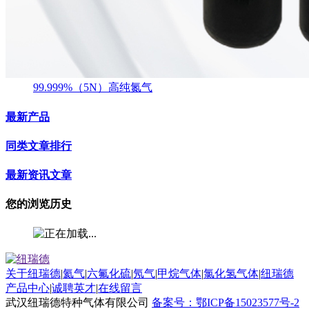
99.999%（5N）高纯氮气
最新产品
同类文章排行
最新资讯文章
您的浏览历史
关于纽瑞德
|
氦气
|
六氟化硫
|
氖气
|
甲烷气体
|
氯化氢气体
|
纽瑞德
产品中心
|
诚聘英才
|
在线留言
武汉纽瑞德特种气体有限公司
备案号：鄂ICP备15023577号-2