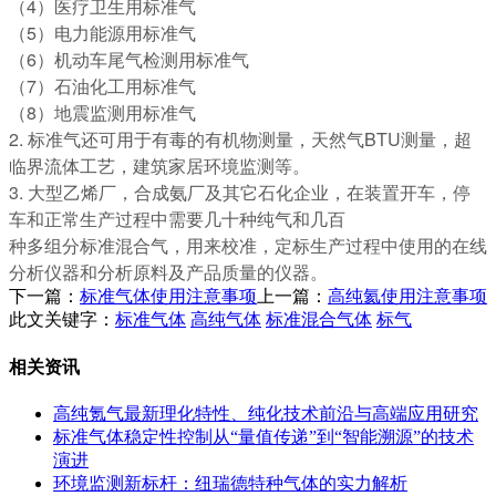
（4）医疗卫生用标准气
（5）电力能源用标准气
（6）机动车尾气检测用标准气
（7）石油化工用标准气
（8）地震监测用标准气
2. 标准气还可用于有毒的有机物测量，天然气BTU测量，超
临界流体工艺，建筑家居环境监测等。
3. 大型乙烯厂，合成氨厂及其它石化企业，在装置开车，停
车和正常生产过程中需要几十种纯气和几百
种多组分标准混合气，用来校准，定标生产过程中使用的在线
分析仪器和分析原料及产品质量的仪器。
下一篇：
标准气体使用注意事项
上一篇：
高纯氦使用注意事项
此文关键字：
标准气体
高纯气体
标准混合气体
标气
相关资讯
高纯氪气最新理化特性、纯化技术前沿与高端应用研究
标准气体稳定性控制从“量值传递”到“智能溯源”的技术
演进
环境监测新标杆：纽瑞德特种气体的实力解析