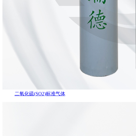
二氧化硫(SO2)标准气体