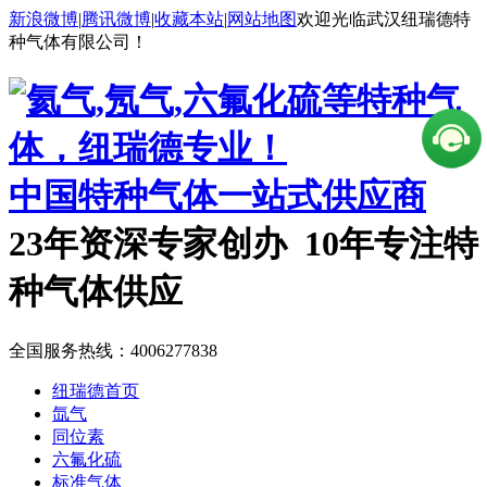
新浪微博
|
腾讯微博
|
收藏本站
|
网站地图
欢迎光临武汉纽瑞德特
种气体有限公司！
中国特种气体一站式供应商
23年资深专家创办 10年专注特
种气体供应
全国服务热线：
4006277838
纽瑞德首页
氙气
同位素
六氟化硫
标准气体