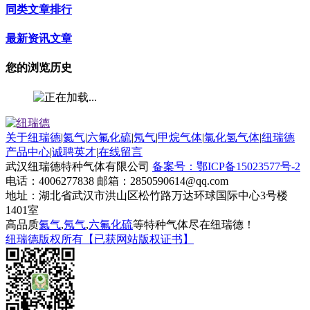
同类文章排行
最新资讯文章
您的浏览历史
关于纽瑞德
|
氦气
|
六氟化硫
|
氖气
|
甲烷气体
|
氯化氢气体
|
纽瑞德
产品中心
|
诚聘英才
|
在线留言
武汉纽瑞德特种气体有限公司
备案号：鄂ICP备15023577号-2
电话：4006277838 邮箱：2850590614@qq.com
地址：湖北省武汉市洪山区松竹路万达环球国际中心3号楼
1401室
高品质
氦气
,
氖气
,
六氟化硫
等特种气体尽在纽瑞德！
纽瑞德版权所有【已获网站版权证书】