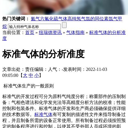
热门关键词：
氦气
六氟化硫气体
高纯氖气
氙的同位素
氙气
甲
烷
当前位置：
首页
»
纽瑞德资讯
»
气体指南
»
标准气体的分析准
度
标准气体的分析准度
文章出处：
责任编辑：
人气：
-
发表时间：2022-11-03
09:05:00【
大
中
小
】
标准气体生产的一般原则
标准气的开发过程可分为原料气纯度分析；称重部件的压制制
备：气相色谱法和化学发光法等高精度分析方法的校准；性能
控制和包装条件。标准气体的开发和生产商必须确保提供详细
的技术数据等。
标准气体
有可复制的描述性文件来指导制备过
程，并且制备所需的设备正常使用。所有制备过程必须按照预
定的制备程序进行和控制，以使其不受外部人员或环境的影