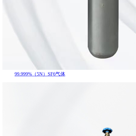
99.999%（5N）SF6气体