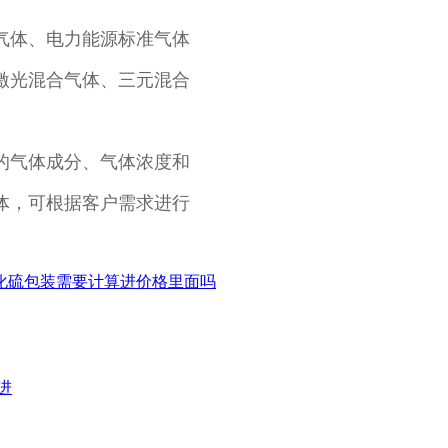
气体、电力能源标准气体
激光混合气体、三元混合
的气体成分、气体浓度和
体，可根据客户需求进行
化硫包装需要计算进价格里面吗
进