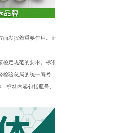
方面发挥着重要作用。正
家检定规范的要求。标准
督检验总局的统一编号，
辨。标签内容包括瓶号、