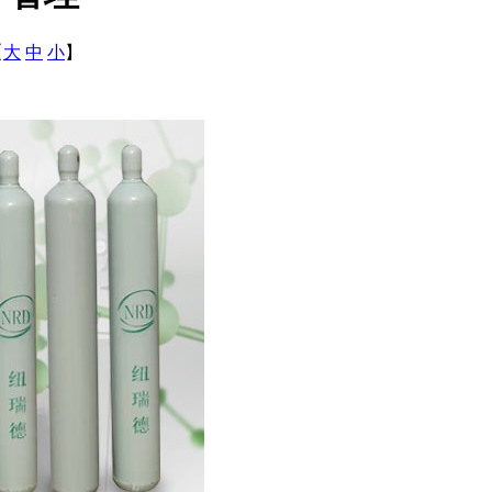
【
大
中
小
】