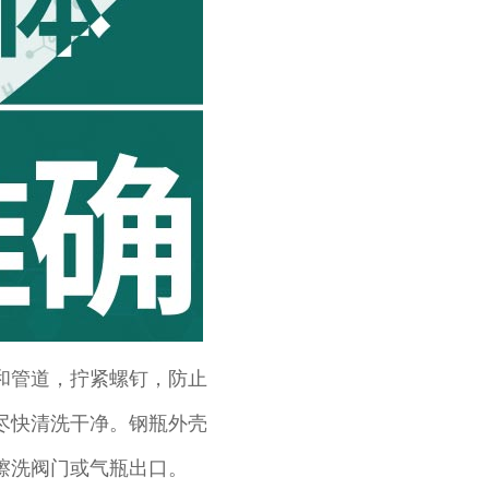
和管道，拧紧螺钉，防止
尽快清洗干净。钢瓶外壳
擦洗阀门或气瓶出口。