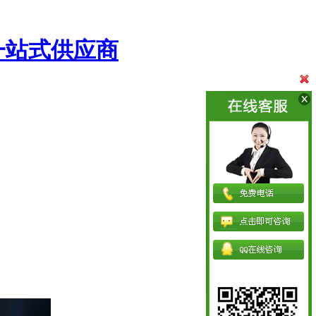
一站式供应商