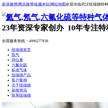
新浪微博
|
腾讯微博
|
收藏本站
|
网站地图
欢迎光临武汉纽瑞德特
23年资深专家创办 10年专注
全国服务热线：
4006277838
纽瑞德首页
氙气
同位素
六氟化硫
标准气体
纽瑞德产品
客户案例
关于纽瑞德
新闻资讯
联系纽瑞德