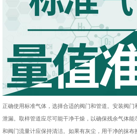
正确使用标准气体，选择合适的阀门和管道。安装阀门
泄漏。取样管道应尽可能干净干燥，以确保残余气体能
和阀门流量计应保持清洁。如果有灰尘，用干净的抹布