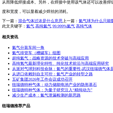
从而降低焊接成本。另外，在焊接中使用该气体还可以改善焊
度和宽度，可以显着减少焊丝的消耗。
下一篇：
混合气体过浓是什么意思
上一篇：
氦气球为什么只能
此文关键字：
氦气
高纯氦气
99.999%氦气
高纯气体
相关资讯
氦气分装车间一角
氦气排管车（槽罐车）组图
超纯氦气：战略资源的技术突破与高端应用
高纯氪气最新理化特性、纯化技术前沿与高端应用研究
从派对气球到科技命脉：氦气的重要性-武汉纽瑞德气体
从进口依赖到自主可控：氦气产业的转型之路
五矿集团2026年工作会议成功召开
纽瑞德特种气体：动力储能电池产业的隐形基石
纽瑞德特种气体：为量子研究注入“精纯动力”
减少生产成本：氮气泄漏检测的新思路
纽瑞德推荐产品