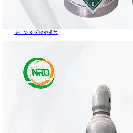
进口VOC环保标准气