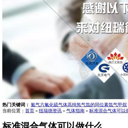
热门关键词：
氦气
六氟化硫气体
高纯氖气
氙的同位素
氙气
甲烷
当前位置：
首页
»
纽瑞德资讯
»
气体指南
»
标准混合气体可以
标准混合气体可以做什么