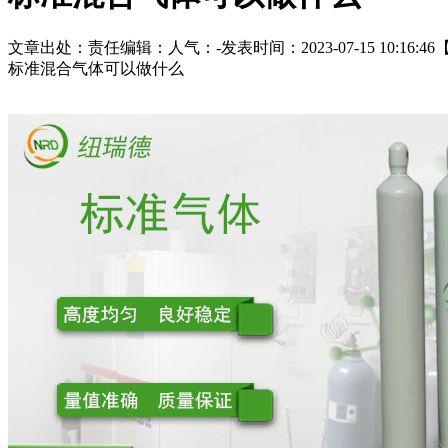
文章出处：
责任编辑：
人气：
-
发表时间：2023-07-15 10:16:46
标准混合气体可以做什么