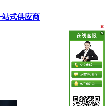
一站式供应商