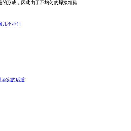
缝的形成，因此由于不均匀的焊接粗糙
飘几个小时
是坚实的后盾