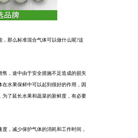
能，那么标准混合气体可以做什么呢?这
销售，途中由于安全措施不足造成的损失
体在水果保鲜中可以起到很好的作用，因
，为了延长水果和蔬菜的新鲜度，有必要
速度，减少保护气体的消耗和工作时间，