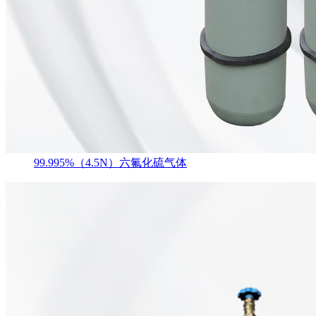
99.995%（4.5N）六氟化硫气体