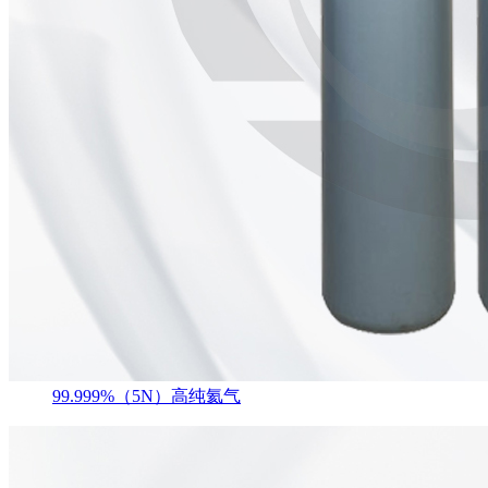
99.999%（5N）高纯氦气