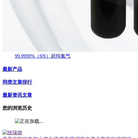
99.9999%（6N）超纯氮气
最新产品
同类文章排行
最新资讯文章
您的浏览历史