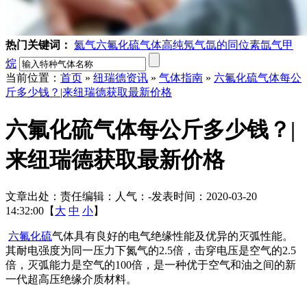
热门关键词：
氦气
六氟化硫气体
高纯氖气
氙的同位素
氙气
甲
烷
当前位置：
首页
»
纽瑞德资讯
»
气体指南
»
六氟化硫气体每公
斤多少钱？|来纽瑞德获取最新价格
六氟化硫气体每公斤多少钱？|
来纽瑞德获取最新价格
文章出处：
责任编辑：
人气：
-
发表时间：2020-03-20
14:32:00【
大
中
小
】
六氟化硫
气体具有良好的电气绝缘性能及优异的灭弧性能。
其耐电强度为同一压力下氮气的2.5倍，击穿电压是空气的2.5
倍，灭弧能力是空气的100倍，是一种优于空气和油之间的新
一代超高压绝缘介质材料。