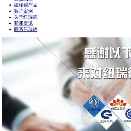
纽瑞德产品
客户案例
关于纽瑞德
新闻资讯
联系纽瑞德