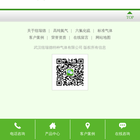
TOP
关于纽瑞德
|
高纯氦气
|
六氟化硫
|
标准气体
客户案例
|
荣誉资质
|
在线留言
|
网站地图
武汉纽瑞德特种气体有限公司 版权所有信息
电话咨询
产品中心
客户案例
在线咨询