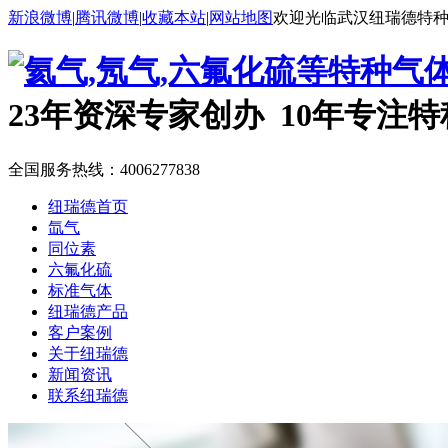
新浪微博
|
腾讯微博
|
收藏本站
|
网站地图
欢迎光临武汉纽瑞德特
23年资深专家创办 10年专注
全国服务热线：
4006277838
纽瑞德首页
氙气
同位素
六氟化硫
标准气体
纽瑞德产品
客户案例
关于纽瑞德
新闻资讯
联系纽瑞德