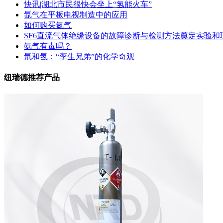
快讯|湖北市民很快会坐上“氢能火车”
氙气在平板电视制造中的应用
如何购买氮气
SF6直流气体绝缘设备的故障诊断与检测方法奠定实验和
氨气有毒吗？
氘和氢：“孪生兄弟”的化学奇观
纽瑞德推荐产品