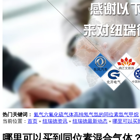
热门关键词：
氦气
六氟化硫气体
高纯氖气
氙的同位素
氙气
甲烷
当前位置：
首页
»
纽瑞德资讯
»
纽瑞德最新动态
»
哪里可以买
哪里可以买到同位素混合气体