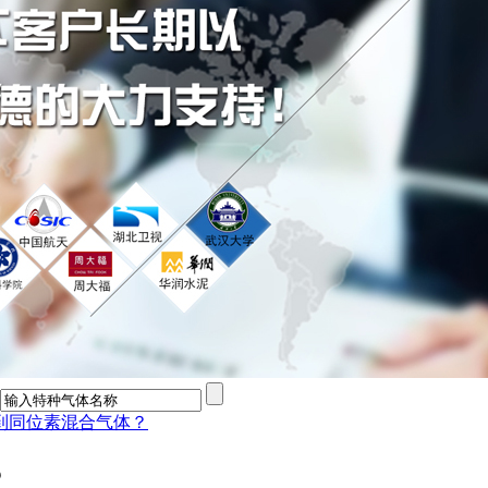
到同位素混合气体？
？