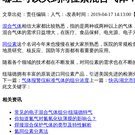
文章出处：
责任编辑：
人气：
-
发表时间：2019-04-17 14:13:00
混合气体
相信大家都比较熟悉，指的是两种或两种以上的气体
混合气体的需求日益增大，在医疗、食品保鲜、电光源、电子
同位素
这个名词今年来也慢慢在被大家所熟悉，医院的常规检查
地质研究、核反应、国防等方面都有着重要的应用。
随着各个领域的技术都在不断发展，对同位素的需求也在不断
纽瑞德拥有丰富的原装进口同位素产品，引进美国先进的检测分
下一篇：
气体报警仪标准气体的组分浓度
上一篇：
快讯|湖北市
此文关键字：
相关资讯
常见的电子混合气体组分|纽瑞德特气
你知道氮气对氮氧化钛薄膜的影响么？
焊接混合保护气体的类型及特性解析
氦同位素分离法