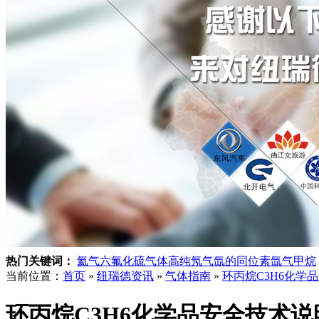
热门关键词：
氦气
六氟化硫气体
高纯氖气
氙的同位素
氙气
甲烷
当前位置：
首页
»
纽瑞德资讯
»
气体指南
»
环丙烷C3H6化学
环丙烷C3H6化学品安全技术说