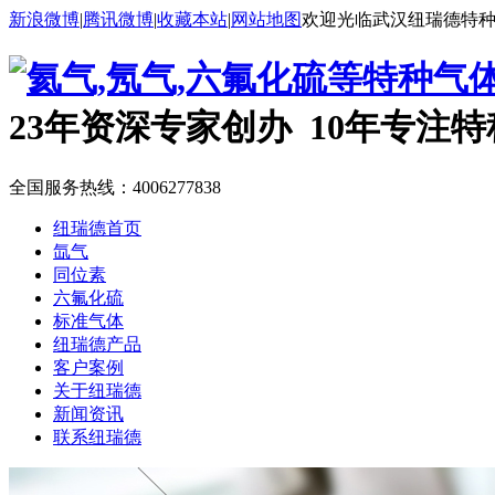
新浪微博
|
腾讯微博
|
收藏本站
|
网站地图
欢迎光临武汉纽瑞德特
23年资深专家创办 10年专注
全国服务热线：
4006277838
纽瑞德首页
氙气
同位素
六氟化硫
标准气体
纽瑞德产品
客户案例
关于纽瑞德
新闻资讯
联系纽瑞德