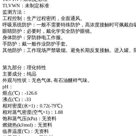
TLVWN：未制定标准
监测方法：
工程控制：生产过程密闭，全面通风。
呼吸系统防护：一般不需要特殊防护，高浓度接触时可佩戴自
眼睛防护：必要时，戴化学安全防护眼镜。
身体防护：穿防静电工作服。
手防护：戴一般作业防护手套。
其他防护：工作现场严禁吸烟。避免长期反复接触。进入罐、
第九部分：理化特性
主要成分：纯品
外观与性状：无色气体, 有石油醚样气味。
pH：
熔点(℃)：-126.6
沸点(℃)：-33
相对密度(水=1)：0.72(-79℃)
相对蒸气密度(空气=1)：1.88
饱和蒸气压(kPa)：无资料
燃烧热(kJ/mol)：无资料
临界温度(℃)：无资料