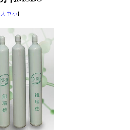
【
大
中
小
】