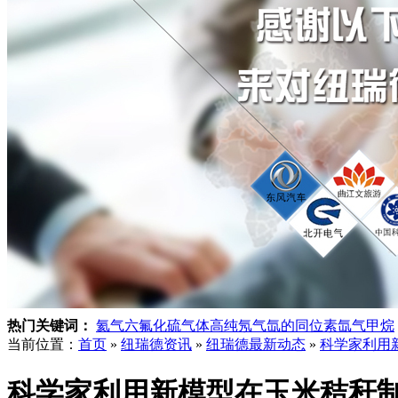
热门关键词：
氦气
六氟化硫气体
高纯氖气
氙的同位素
氙气
甲烷
当前位置：
首页
»
纽瑞德资讯
»
纽瑞德最新动态
»
科学家利用
科学家利用新模型在玉米秸秆