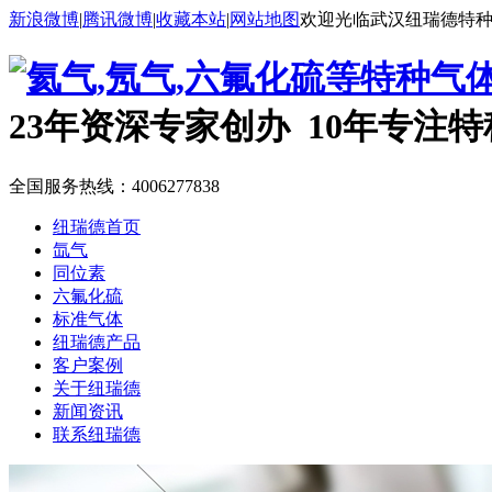
新浪微博
|
腾讯微博
|
收藏本站
|
网站地图
欢迎光临武汉纽瑞德特
23年资深专家创办 10年专注
全国服务热线：
4006277838
纽瑞德首页
氙气
同位素
六氟化硫
标准气体
纽瑞德产品
客户案例
关于纽瑞德
新闻资讯
联系纽瑞德