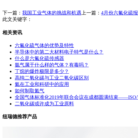
下一篇：
我国工业气体的挑战和机遇
上一篇：
4月份六氟化硫
此文关键字：
相关资讯
六氟化硫气体的优势及特性
半导体中的第二大材料电子特气是什么？
什么是六氟化硫传感器
氩气属于什么样的气体？有毒吗？
丁烷的爆炸极限是多少？
高纯二氧化碳与工业二氧化碳区别
氦在工业和科研中的应用
如何制取氦气
全国气体标准化2019年联合会议在成都圆满结束——ISO
二氧化碳或许成为工业原料
纽瑞德推荐产品