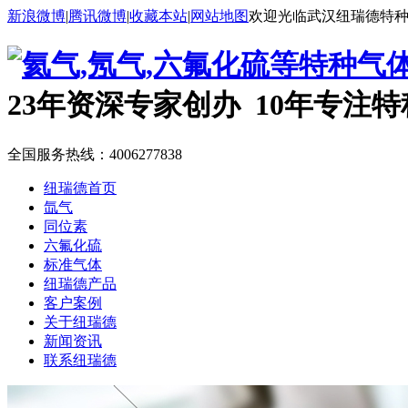
新浪微博
|
腾讯微博
|
收藏本站
|
网站地图
欢迎光临武汉纽瑞德特
23年资深专家创办 10年专注
全国服务热线：
4006277838
纽瑞德首页
氙气
同位素
六氟化硫
标准气体
纽瑞德产品
客户案例
关于纽瑞德
新闻资讯
联系纽瑞德