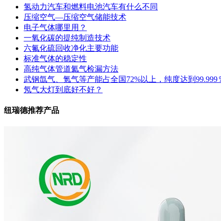
氢动力汽车和燃料电池汽车有什么不同
压缩空气—压缩空气储能技术
电子气体哪里用？
一氧化碳的提纯制造技术
六氟化硫回收净化主要功能
标准气体的稳定性
高纯气体管道氦气检漏方法
武钢氙气、氪气等产能占全国72%以上，纯度达到99.999
氖气大灯到底好不好？
纽瑞德推荐产品