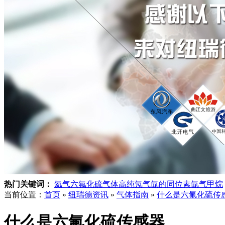
热门关键词：
氦气
六氟化硫气体
高纯氖气
氙的同位素
氙气
甲烷
当前位置：
首页
»
纽瑞德资讯
»
气体指南
»
什么是六氟化硫传
什么是六氟化硫传感器