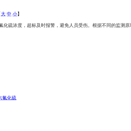
【
大
中
小
】
氟化硫浓度，超
时报警，避免人员受伤。根据不同的监测原
标及
六氟化硫