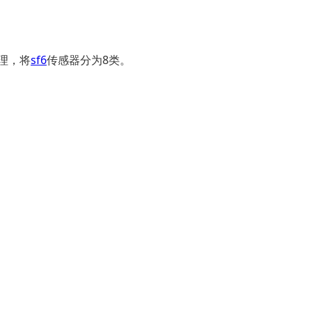
理，将
sf6
传感器分为8类。