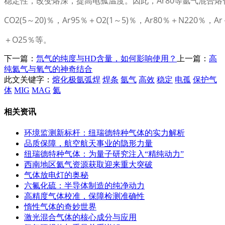
稳定性，改变熔深，提高电孤温度。因此，Ar80等氩气混合
CO2(5～20)％，Ar95％＋O2(1～5)％，Ar80％＋N220％，A
＋O25％等。
下一篇：
氘气的纯度与HD含量，如何影响使用？
上一篇：
高
纯氦气与氧气的神奇结合
此文关键字：
熔化极氩弧焊
焊条
氩气
高效
稳定
电孤
保护气
体
MIG
MAG
氦
相关资讯
环境监测新标杆：纽瑞德特种气体的实力解析
品质保障，航空航天事业的隐形力量
纽瑞德特种气体：为量子研究注入“精纯动力”
西南地区氦气资源获取迎来重大突破
气体放电灯的奥秘
六氟化硫：半导体制造的纯净动力
高精度气体校准，保障检测准确性
惰性气体的奇妙世界
激光混合气体的核心成分与应用