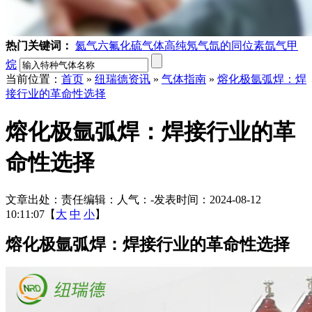
热门关键词：
氦气
六氟化硫气体
高纯氖气
氙的同位素
氙气
甲
烷
当前位置：
首页
»
纽瑞德资讯
»
气体指南
»
熔化极氩弧焊：焊
接行业的革命性选择
熔化极氩弧焊：焊接行业的革
命性选择
文章出处：
责任编辑：
人气：
-
发表时间：2024-08-12
10:11:07【
大
中
小
】
熔化极氩弧焊：焊接行业的革命性选择