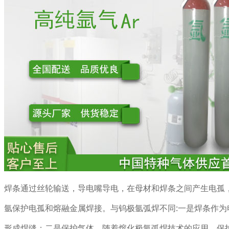
焊条通过丝轮输送，导电嘴导电，在母材和焊条之间产生电孤
氩保护电孤和熔融金属焊接。与钨极氩弧焊不同:一是焊条作为
形成焊缝；二是保护气体。随着熔化极氩弧焊技术的应用，保