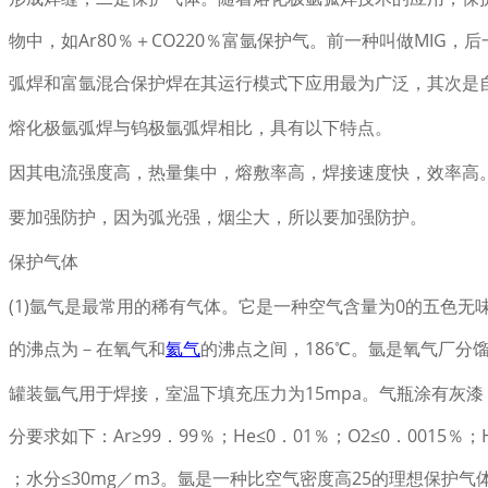
物中，如Ar80％＋CO220％富氩保护气。前一种叫做MIG，
弧焊和富氩混合保护焊在其运行模式下应用最为广泛，其次是
熔化极氩弧焊与钨极氩弧焊相比，具有以下特点。
因其电流强度高，热量集中，熔敷率高，焊接速度快，效率高
要加强防护，因为弧光强，烟尘大，所以要加强防护。
保护气体
(1)氩气是最常用的稀有气体。它是一种空气含量为0的五色无味
的沸点为－在氧气和
氦气
的沸点之间，186℃。氩是氧气厂分
罐装氩气用于焊接，室温下填充压力为15mpa。气瓶涂有灰漆
分要求如下：Ar≥99．99％；He≤0．01％；O2≤0．0015％；
；水分≤30mg／m3。氩是一种比空气密度高25的理想保护