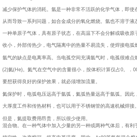
减少保护气体的消耗。氩是一种非常不活跃的化学气体，即使
从而导致一系列问题，如合金成分的氧化燃烧。氩也不溶于液
一种单原子气体，具有原子状态，在高温下不会分解或吸收原
收小，外部传热少，电气隔离中的热量不易流失，使焊接电弧
氩气的缺点是电离率高。当电孤空间充满氩气时，电孤很难点
(2)氦(He)。氦气在空气中的含量很小，按体积计算仅占0。．
要想获得良好的保护效果，就必须增加流量。
氦保护时，电弧电压远高于氩弧，氦弧热量远高于氩弧。因此
大厚度工件和传热材料，也可以用于不锈钢管的高速机械焊接
但是，氦提取费用昂贵，所以很少使用。
混合物。在一种气体中加入少量的另一种或两种气体后，有利