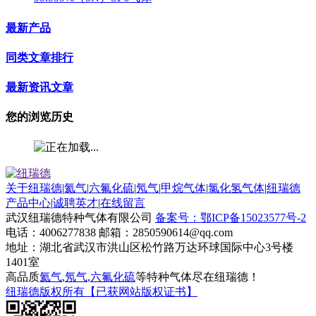
最新产品
同类文章排行
最新资讯文章
您的浏览历史
关于纽瑞德
|
氦气
|
六氟化硫
|
氖气
|
甲烷气体
|
氯化氢气体
|
纽瑞德
产品中心
|
诚聘英才
|
在线留言
武汉纽瑞德特种气体有限公司
备案号：鄂ICP备15023577号-2
电话：4006277838 邮箱：2850590614@qq.com
地址：湖北省武汉市洪山区松竹路万达环球国际中心3号楼
1401室
高品质
氦气
,
氖气
,
六氟化硫
等特种气体尽在纽瑞德！
纽瑞德版权所有【已获网站版权证书】