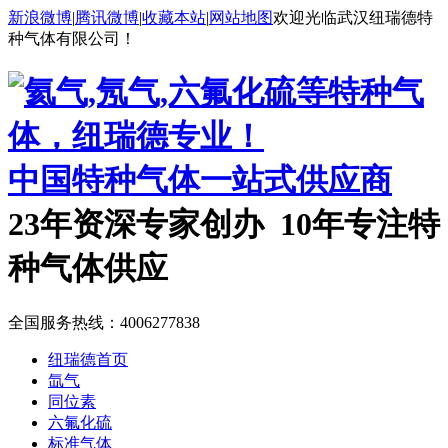
新浪微博
|
腾讯微博
|
收藏本站
|
网站地图
欢迎光临武汉纽瑞德特
种气体有限公司！
中国特种气体一站式供应商
23年资深专家创办 10年专注特
种气体供应
全国服务热线：
4006277838
纽瑞德首页
氙气
同位素
六氟化硫
标准气体