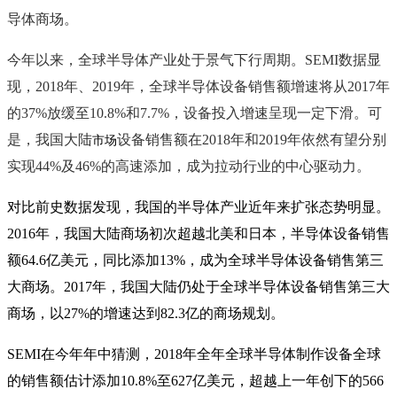
导体商场。
今年以来，全球半导体产业处于景气下行周期。
SEMI
数据显
现，
2018
年、
2019
年，全球半导体设备销售额增速将从
2017
年
的
37%
放缓至
10.8%
和
7.7%
，设备投入增速呈现一定下滑。可
是，我国大陆
设备销售额在
2018
年和
2019
年依然有望分别
市场
实现
44%
及
46%
的高速添加，成为拉动行业的中心驱动力。
对比前史数据发现，我国的半导体产业近年来扩张态势明显。
2016
年，我国大陆商场初次超越北美和日本，半导体设备销售
额
64.6
亿美元，同比添加
13%
，成为全球半导体设备销售第三
大商场。
2017
年，我国大陆仍处于全球半导体设备销售第三大
商场，以
27%
的增速达到
82.3
亿的商场规划。
SEMI
在今年年中猜测，
2018
年全年全球半导体制作设备全球
的销售额估计添加
10.8%
至
627
亿美元，超越上一年创下的
566