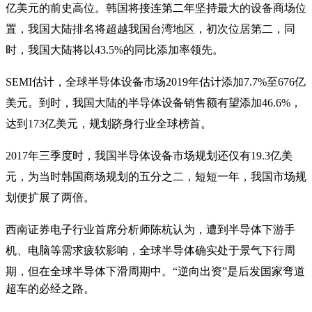
亿美元的前史高位。韩国将接连第二年坚持最大的设备商场位
置，我国大陆排名将超越我国台湾地区，初次位居第二，同
时，我国大陆将以
43.5%
的同比添加率领先。
SEMI
估计，全球半导体设备
市场
2019
年估计添加
7.7%
至
676
亿
美元。到时，我国大陆的半导体设备销售额有望添加
46.6%
，
达到
173
亿美元，规划跻身行业全球榜首。
2017
年三季度时，我国半导体设备
市场
规划还仅有
19.3
亿美
元，为当时韩国商场规划的五分之二，短短一年，我国
市场
规
划便扩展了两倍。
西南证券电子行业首席分析师陈杭认为，遭到半导体下游手
机、电脑等需求疲软影响，全球半导体确实处于景气下行周
期，但在全球半导体下滑周期中。
“逆向出资”是后发国家弯道
超车的必经之路。