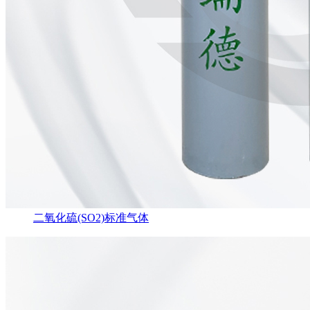
二氧化硫(SO2)标准气体