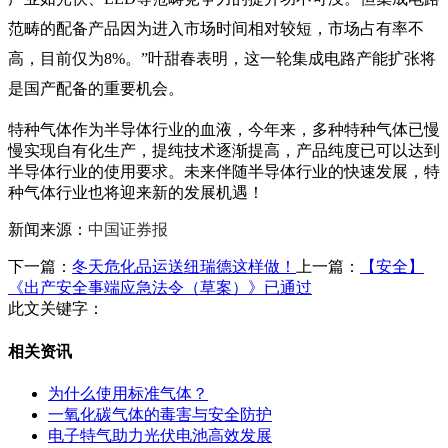
范畴的配备产品因为进入
市场
时间相对较短，市场占有率不
高，目前仅为
8%
。”叶甜春表明，这一轮集成电路产能扩张将
是国产配备的重要机会。
特种气体作为半导体行业的血液，今年来，多种特种气体已慢
慢实现自有化生产，提纯技术逐渐提高，产品纯度已可以达到
半导体行业的使用要求。未来伴随半导体行业的快速发展，特
种气体行业也将迎来新的发展机遇！
新闻来源：
中国证券报
下一篇：
冬天危化品运送纽瑞德这样做！
上一篇：
【安全】
《出产安全事端应急法令（草案）》已通过
此文关键字：
相关资讯
为什么使用标准气体？
一氧化碳气体的毒害与安全防护
电子特气助力光伏电池高效发展