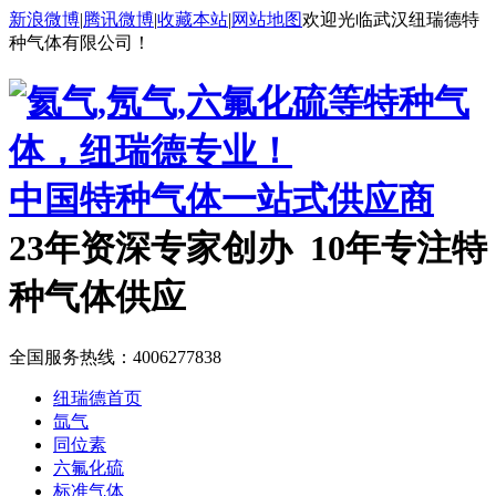
新浪微博
|
腾讯微博
|
收藏本站
|
网站地图
欢迎光临武汉纽瑞德特
种气体有限公司！
中国特种气体一站式供应商
23年资深专家创办 10年专注特
种气体供应
全国服务热线：
4006277838
纽瑞德首页
氙气
同位素
六氟化硫
标准气体