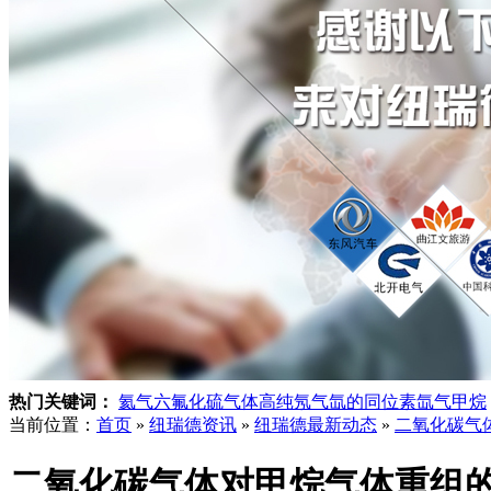
热门关键词：
氦气
六氟化硫气体
高纯氖气
氙的同位素
氙气
甲烷
当前位置：
首页
»
纽瑞德资讯
»
纽瑞德最新动态
»
二氧化碳气
二氧化碳气体对甲烷气体重组