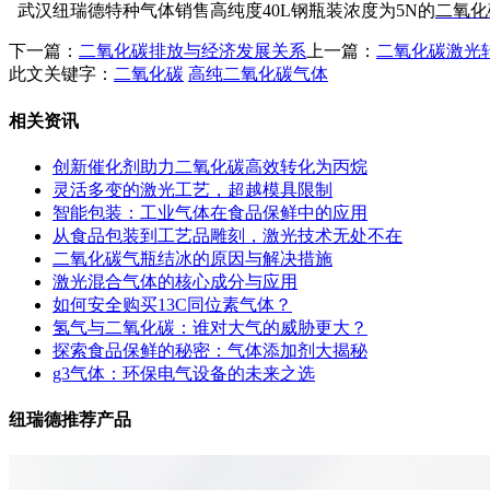
武汉纽瑞德特种气体销售高纯度40L钢瓶装浓度为5N的
二氧化
下一篇：
二氧化碳排放与经济发展关系
上一篇：
二氧化碳激光
此文关键字：
二氧化碳
高纯二氧化碳气体
相关资讯
创新催化剂助力二氧化碳高效转化为丙烷
灵活多变的激光工艺，超越模具限制
智能包装：工业气体在食品保鲜中的应用
从食品包装到工艺品雕刻，激光技术无处不在
二氧化碳气瓶结冰的原因与解决措施
激光混合气体的核心成分与应用
如何安全购买13C同位素气体？
氢气与二氧化碳：谁对大气的威胁更大？
探索食品保鲜的秘密：气体添加剂大揭秘
g3气体：环保电气设备的未来之选
纽瑞德推荐产品