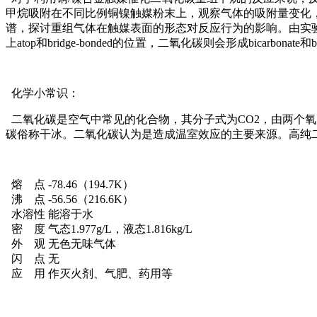
甲烷吸附在不同比例铜镍触媒粉末上，观察气体的吸附量变化，
谱，探讨重组气体在触媒表面的形态对反应行为的影响。由实验
上atop和bridge-bonded的位置，二氧化碳则会形成bicarb
化学小常识：
二氧化碳是空气中常见的化合物，其分子式为CO2，由两个
碳俗称干冰。二氧化碳认为是造成温室效应的主要来源。高纯
熔 点 -78.46（194.7K）
沸 点 -56.56（216.6K）
水溶性 能溶于水
密 度 气态1.977g/L，液态1.816kg/L
外 观 无色无味气体
闪 点 无
应 用 作灭火剂、气肥、药用等