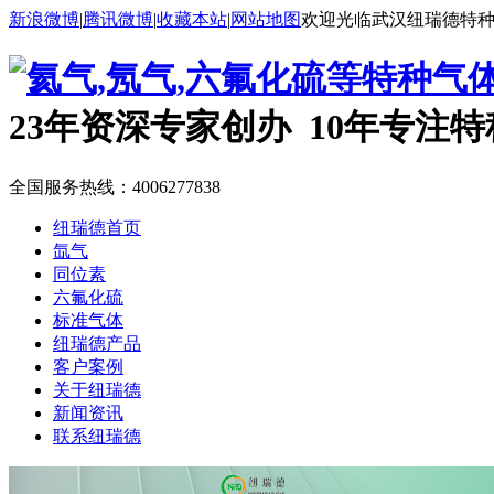
新浪微博
|
腾讯微博
|
收藏本站
|
网站地图
欢迎光临武汉纽瑞德特
23年资深专家创办 10年专注
全国服务热线：
4006277838
纽瑞德首页
氙气
同位素
六氟化硫
标准气体
纽瑞德产品
客户案例
关于纽瑞德
新闻资讯
联系纽瑞德