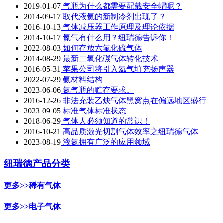
2019-01-07
气瓶为什么都需要配戴安全帽呢？
2014-09-17
取代液氦的新制冷剂出现了？
2016-10-13
气体减压器工作原理及理论依据
2014-10-17
氮气有什么用？纽瑞德告诉你！
2022-08-03
如何存放六氟化硫气体
2014-08-29
最新二氧化碳气体转化技术
2016-05-31
苹果公司将引入氦气填充扬声器
2022-07-29
氨材料结构
2023-06-06
氮气瓶的贮存要求。
2016-12-26
非法充装乙炔气体黑窝点在偏远地区盛行
2023-09-05
标准气体标准状态
2018-06-29
气体人必须知道的常识！
2016-10-21
高品质激光切割气体效率之纽瑞德气体
2023-08-19
液氮拥有广泛的应用领域
纽瑞德产品分类
更多>>
稀有气体
更多>>
电子气体