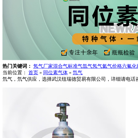
热门关键词：
氖气厂家
混合气
标准气
氙气
氖气
氦气价格
六氟化
当前位置：
首页
»
同位素气体
»
氘气
氘气，氘气供应，选择武汉纽瑞德贸易有限公司，详细请电话咨询，40