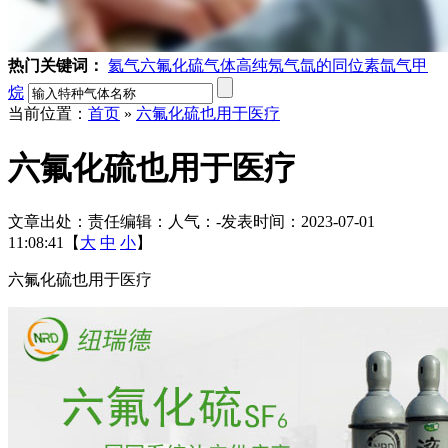
热门关键词：
氦气
六氟化硫气体
高纯氖气
氙的同位素
氙气
甲
烷
当前位置：
首页
»
六氟化硫也用于医疗
六氟化硫也用于医疗
文章出处：
责任编辑：
人气：
-
发表时间：2023-07-01
11:08:41【
大
中
小
】
六氟化硫也用于医疗