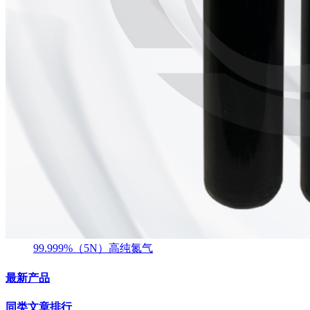
99.999%（5N）高纯氮气
最新产品
同类文章排行