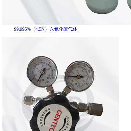
99.995%（4.5N）六氟化硫气体