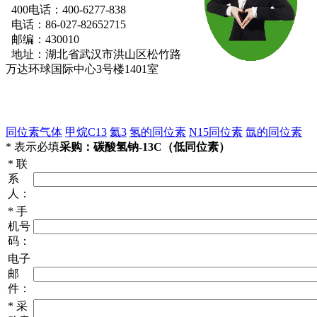
400电话：400-6277-838
电话：86-027-82652715
邮编：430010
地址：湖北省武汉市洪山区松竹路
万达环球国际中心3号楼1401室
同位素气体
甲烷C13
氦3
氢的同位素
N15同位素
氙的同位素
*
表示必填
采购：碳酸氢钠-13C（低同位素）
*
联
系
人：
*
手
机号
码：
电子
邮
件：
*
采