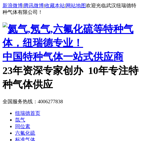
新浪微博
|
腾讯微博
|
收藏本站
|
网站地图
欢迎光临武汉纽瑞德特
种气体有限公司！
中国特种气体一站式供应商
23年资深专家创办 10年专注特
种气体供应
全国服务热线：
4006277838
纽瑞德首页
氙气
同位素
六氟化硫
标准气体