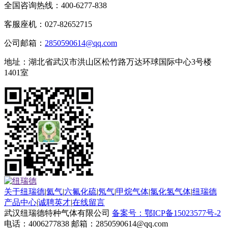
全国咨询热线：
400-6277-838
客服座机：027-82652715
公司邮箱：
2850590614@qq.com
地址：湖北省武汉市洪山区松竹路万达环球国际中心3号楼
1401室
关于纽瑞德
|
氦气
|
六氟化硫
|
氖气
|
甲烷气体
|
氯化氢气体
|
纽瑞德
产品中心
|
诚聘英才
|
在线留言
武汉纽瑞德特种气体有限公司
备案号：鄂ICP备15023577号-2
电话：4006277838 邮箱：2850590614@qq.com