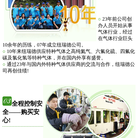
○
23年前公司创
办人员开始从事
气体行业，经过
在气体行业巨头
10余年的历练，07年成立纽瑞德公司。
○
10年来纽瑞德供应特种气体之高纯氦气、六氟化硫、四氟化
碳及氯化氢等特种气体，并在国内外享有盛誉。
○
通过23年与国内外特种气体供应商的交流与合作，纽瑞德公
司再创佳绩!
全程控制安
全——购买安
心!