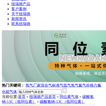
纽瑞德产品
客户案例
关于纽瑞德
新闻资讯
联系纽瑞德
热门关键词：
氖气厂家
混合气
标准气
氙气
氖气
氦气价格
六氟
化硫气体
当前位置:
首页
»
纽瑞德产品
首页
»
同位素气体
»
碳酸氢
钠-13C（低同位素）
»
碳酸氢钠-13C（低同位素）