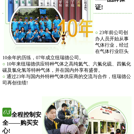
证!
○
23年前公司创
办人员开始从事
气体行业，经过
在气体行业巨头
10余年的历练，07年成立纽瑞德公司。
○
10年来纽瑞德供应特种气体之高纯氦气、六氟化硫、四氟化
碳及氯化氢等特种气体，并在国内外享有盛誉。
○
通过23年与国内外特种气体供应商的交流与合作，纽瑞德公
司再创佳绩!
全程控制安
全——购买安
心!