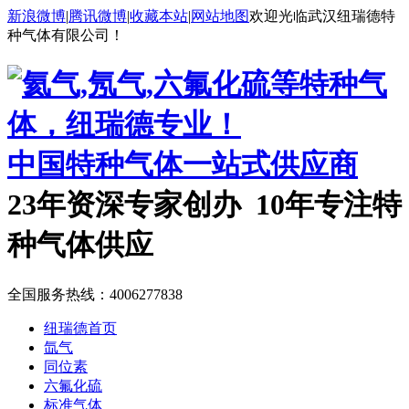
新浪微博
|
腾讯微博
|
收藏本站
|
网站地图
欢迎光临武汉纽瑞德特
种气体有限公司！
中国特种气体一站式供应商
23年资深专家创办 10年专注特
种气体供应
全国服务热线：
4006277838
纽瑞德首页
氙气
同位素
六氟化硫
标准气体