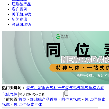
纽瑞德产品
客户案例
关于纽瑞德
新闻资讯
联系纽瑞德
热门关键词：
氖气厂家
混合气
标准气
氙气
氖气
氦气价格
六氟
化硫气体
当前位置:
首页
»
纽瑞德产品
首页
»
同位素气体
»
氖-20同位素
气体
»
氖-20同位素气体