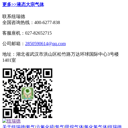
更多>>
液态大宗气体
联系纽瑞德
全国咨询热线：
400-6277-838
客服座机：027-82652715
公司邮箱：
2850590614@qq.com
地址：湖北省武汉市洪山区松竹路万达环球国际中心3号楼
1401室
关于纽瑞德
|
氦气
|
六氟化硫
|
氖气
|
甲烷气体
|
氯化氢气体
|
纽瑞德