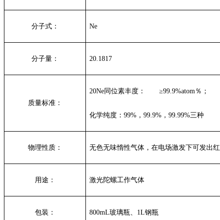
分子式：
Ne
分子量：
20.1817
20Ne
同位素丰度：
≥
99.9%atom
％；
质量标准：
化学纯度：
99%
，
99.9%
，
99.99%
三种
物理性质：
无色无味惰性气体，在电场激发下可发出红
用途：
激光陀螺工作气体
包装：
800mL
玻璃瓶、
1L
钢瓶