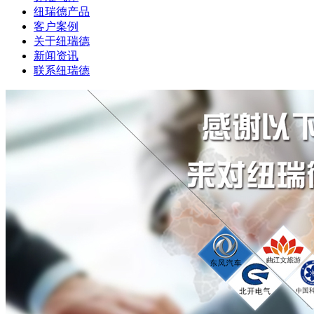
纽瑞德产品
客户案例
关于纽瑞德
新闻资讯
联系纽瑞德