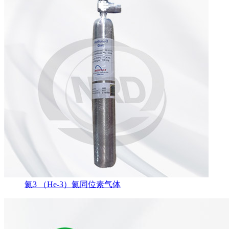
氦3 （He-3）氦同位素气体