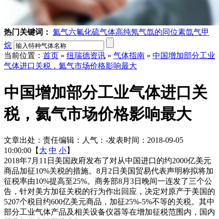
热门关键词：
氦气
六氟化硫气体
高纯氖气
氙的同位素
氙气
甲
烷
当前位置：
首页
»
纽瑞德资讯
»
气体指南
»
中国增加部分工业
气体进口关税，氦气市场价格影响最大
中国增加部分工业气体进口关
税，氦气市场价格影响最大
文章出处：
责任编辑：
人气：
-
发表时间：2018-09-05
10:00:00【
大
中
小
】
2018年7月11日美国政府发布了对从中国进口的约2000亿美元
商品加征10%关税的措施。8月2日美国贸易代表声明称拟将加
征税率由10%提高至25%。商务部8月3日晚间一连发了三个公
告，针对美方加征关税的行为作出回应，决定对原产于美国的
5207个税目约600亿美元商品，加征25%-5%不等的关税。其中
部分工业气体产品及相关设备仪器等在增加征税范围内，国内