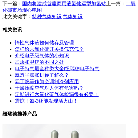
下一篇：
国内将建成首座商用液氢储运型加氢站
上一篇：
二氧
化碳市场现心电图
此文关键字：
特种气体知识
气体知识
相关资讯
惰性气体该如何储存及管理
怎样给六氟化硫开关换气充气？
介绍电子级气体的小知识
乙炔和甲烷的不同之处
电子特气最全种类大全|纽瑞德电子特气
氦透平膨胀机你了解么？
异丁烷等作为空调制冷剂应用
干燥压缩空气对人体有危害吗？
定期进行六氟化硫气体检漏很有必要！
震惊！氦-3还能发现活火山！
纽瑞德推荐产品