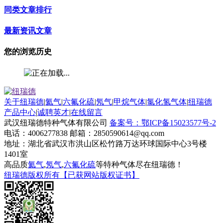
同类文章排行
最新资讯文章
您的浏览历史
关于纽瑞德
|
氦气
|
六氟化硫
|
氖气
|
甲烷气体
|
氯化氢气体
|
纽瑞德
产品中心
|
诚聘英才
|
在线留言
武汉纽瑞德特种气体有限公司
备案号：鄂ICP备15023577号-2
电话：4006277838 邮箱：2850590614@qq.com
地址：湖北省武汉市洪山区松竹路万达环球国际中心3号楼
1401室
高品质
氦气
,
氖气
,
六氟化硫
等特种气体尽在纽瑞德！
纽瑞德版权所有【已获网站版权证书】