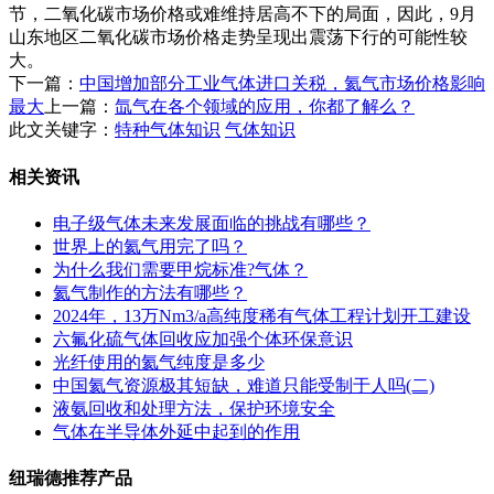
节，二氧化碳市场价格或难维持居高不下的局面，因此，9月
山东地区二氧化碳市场价格走势呈现出震荡下行的可能性较
大。
下一篇：
中国增加部分工业气体进口关税，氦气市场价格影响
最大
上一篇：
氙气在各个领域的应用，你都了解么？
此文关键字：
特种气体知识
气体知识
相关资讯
电子级气体未来发展面临的挑战有哪些？
世界上的氦气用完了吗？
为什么我们需要甲烷标准?气体？
氦气制作的方法有哪些？
2024年，13万Nm3/a高纯度稀有气体工程计划开工建设
六氟化硫气体回收应加强个体环保意识
光纤使用的氦气纯度是多少
中国氦气资源极其短缺，难道只能受制于人吗(二)
液氨回收和处理方法，保护环境安全
气体在半导体外延中起到的作用
纽瑞德推荐产品