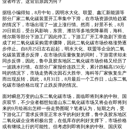
业者咋舌。这背后原因为何？
据纽小编得知，8月中旬，因明水大化、联盟、鑫汇新能源等
部分厂家二氧化碳装置开工率集中下滑，在市场资源供给趋紧
的情况下，市场出现了一波上涨行情。然而，好景不长，8月
20日前后，受台风影响，东营、潍坊等多地突降暴雨，海科、
维尔斯等部分下游工厂因此停工，下游工厂开工率急剧下滑造
成了对二氧化碳采购需求骤降，因此二氧化碳市场价格涨势逐
步停止。自8月25日左右起起，明水大化、联盟等企业的二氧
化碳装置逐步反弹，在市场供应量恢复的同时，下游需求却未
同步反弹，因此，鲁中及胶东地区二氧化碳市场价格又经历了
一波跳水行情。在部分厂家报价连跌三天，累计跌幅高150元/
吨的情况下，市场走势再次因石大胜华、海科等厂家恢复生产
而出现反转，因此，8月31日，8月最后一个工作日，山东二氧
化碳市场价格出现了止跌反弹的情况。
面对瞬息万变的山东二氧化碳市场，面临即将到来的中秋、国
庆双节，不少业者都想知道山东二氧化碳市场又将会在即将到
来的9月绘画出怎样一份走势图呢？笔者认为，短期之内，受
下游化工厂需求反弹至正常水平的利好支撑，鲁中及胶东地区
二氧化碳企业将积极出货，在低库存的利好支撑下，市场价格
或有继续上行的可能性。但考虑到即将到来的中秋、国庆双