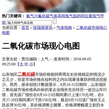
热门关键词：
氦气
六氟化硫气体
高纯氖气
氙的同位素
氙气
甲
烷
当前位置：
首页
»
纽瑞德资讯
»
气体指南
»
二氧化碳市场现心
电图
二氧化碳市场现心电图
文章出处：
责任编辑：
人气：
-
发表时间：2018-09-05
09:25:00【
大
中
小
】
二氧化碳
山东地区
市场价格能持两周左右价格稳定的情况少
之又少，但是市场价格在短时间之内出现暴涨暴跌的情况也较
少。然而，据卓创统计数据显示，8月10-31日期间，山东地区
二氧化碳市场价格风向标的某企业报价先后经历一波过山车行
情，首先该厂报价在8月10-23日期间累计上涨170元/吨，在8
月27-29日期间累计下跌150元/吨，最后8月31日该厂报价又止
跌反弹30元/吨，其价格调整之频繁，价格调整幅度之剧烈令