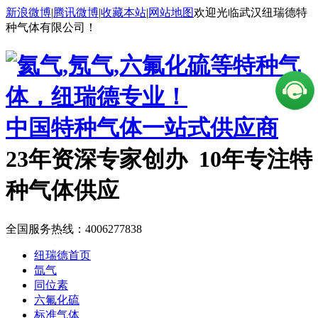
新浪微博
|
腾讯微博
|
收藏本站
|
网站地图
欢迎光临武汉纽瑞德特
种气体有限公司！
中国特种气体一站式供应商
23年资深专家创办 10年专注特
种气体供应
全国服务热线：
4006277838
纽瑞德首页
氙气
同位素
六氟化硫
标准气体