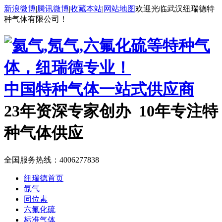
新浪微博
|
腾讯微博
|
收藏本站
|
网站地图
欢迎光临武汉纽瑞德特
种气体有限公司！
中国特种气体一站式供应商
23年资深专家创办 10年专注特
种气体供应
全国服务热线：
4006277838
纽瑞德首页
氙气
同位素
六氟化硫
标准气体