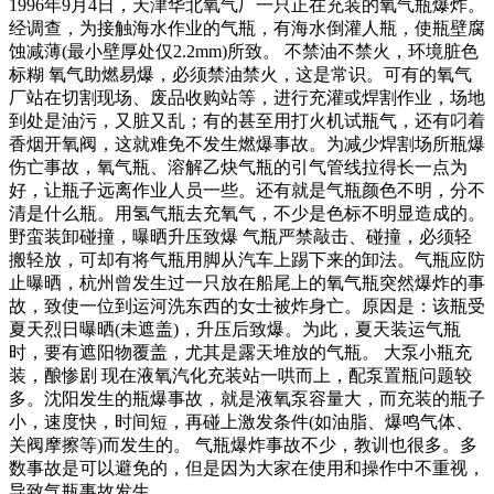
1996年9月4日，天津华北氧气厂一只正在充装的氧气瓶爆炸。
经调查，为接触海水作业的气瓶，有海水倒灌人瓶，使瓶壁腐
蚀减薄(最小壁厚处仅2.2mm)所致。 不禁油不禁火，环境脏色
标糊 氧气助燃易爆，必须禁油禁火，这是常识。可有的氧气
厂站在切割现场、废品收购站等，进行充灌或焊割作业，场地
到处是油污，又脏又乱；有的甚至用打火机试瓶气，还有叼着
香烟开氧阀，这就难免不发生燃爆事故。为减少焊割场所瓶爆
伤亡事故，氧气瓶、溶解乙炔气瓶的引气管线拉得长一点为
好，让瓶子远离作业人员一些。还有就是气瓶颜色不明，分不
清是什么瓶。用氢气瓶去充氧气，不少是色标不明显造成的。
野蛮装卸碰撞，曝晒升压致爆 气瓶严禁敲击、碰撞，必须轻
搬轻放，可却有将气瓶用脚从汽车上踢下来的卸法。气瓶应防
止曝晒，杭州曾发生过一只放在船尾上的氧气瓶突然爆炸的事
故，致使一位到运河洗东西的女士被炸身亡。原因是：该瓶受
夏天烈日曝晒(未遮盖)，升压后致爆。为此，夏天装运气瓶
时，要有遮阳物覆盖，尤其是露天堆放的气瓶。 大泵小瓶充
装，酿惨剧 现在液氧汽化充装站一哄而上，配泵置瓶问题较
多。沈阳发生的瓶爆事故，就是液氧泵容量大，而充装的瓶子
小，速度快，时间短，再碰上激发条件(如油脂、爆鸣气体、
关阀摩擦等)而发生的。 气瓶爆炸事故不少，教训也很多。多
数事故是可以避免的，但是因为大家在使用和操作中不重视，
导致气瓶事故发生。