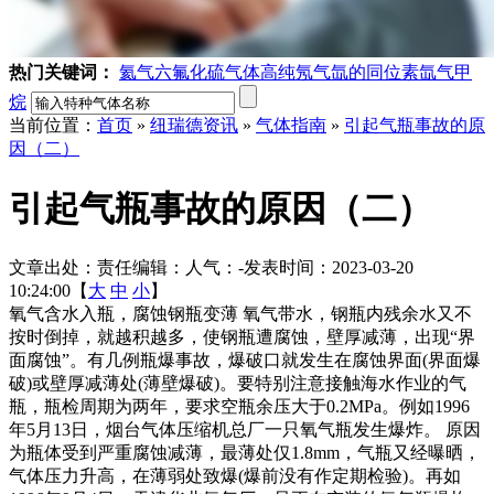
热门关键词：
氦气
六氟化硫气体
高纯氖气
氙的同位素
氙气
甲
烷
当前位置：
首页
»
纽瑞德资讯
»
气体指南
»
引起气瓶事故的原
因（二）
引起气瓶事故的原因（二）
文章出处：
责任编辑：
人气：
-
发表时间：2023-03-20
10:24:00【
大
中
小
】
氧气含水入瓶，腐蚀钢瓶变薄 氧气带水，钢瓶内残余水又不
按时倒掉，就越积越多，使钢瓶遭腐蚀，壁厚减薄，出现“界
面腐蚀”。有几例瓶爆事故，爆破口就发生在腐蚀界面(界面爆
破)或壁厚减薄处(薄壁爆破)。要特别注意接触海水作业的气
瓶，瓶检周期为两年，要求空瓶余压大于0.2MPa。例如1996
年5月13日，烟台气体压缩机总厂一只氧气瓶发生爆炸。 原因
为瓶体受到严重腐蚀减薄，最薄处仅1.8mm，气瓶又经曝晒，
气体压力升高，在薄弱处致爆(爆前没有作定期检验)。再如