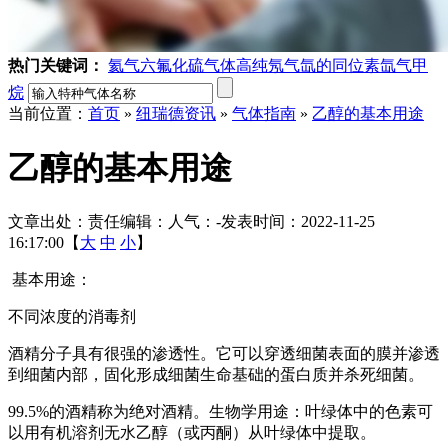
热门关键词：
氦气
六氟化硫气体
高纯氖气
氙的同位素
氙气
甲
烷
当前位置：
首页
»
纽瑞德资讯
»
气体指南
»
乙醇的基本用途
乙醇的基本用途
文章出处：
责任编辑：
人气：
-
发表时间：2022-11-25
16:17:00【
大
中
小
】
基本用途：
不同浓度的消毒剂
酒精分子具有很强的渗透性。它可以穿透细菌表面的膜并渗透
到细菌内部，固化形成细菌生命基础的蛋白质并杀死细菌。
99.5%的酒精称为绝对酒精。生物学用途：叶绿体中的色素可
以用有机溶剂无水乙醇（或丙酮）从叶绿体中提取。