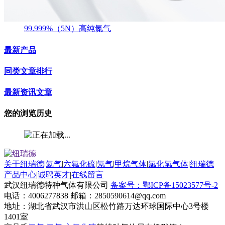
99.999%（5N）高纯氮气
最新产品
同类文章排行
最新资讯文章
您的浏览历史
关于纽瑞德
|
氦气
|
六氟化硫
|
氖气
|
甲烷气体
|
氯化氢气体
|
纽瑞德
产品中心
|
诚聘英才
|
在线留言
武汉纽瑞德特种气体有限公司
备案号：鄂ICP备15023577号-2
电话：4006277838 邮箱：2850590614@qq.com
地址：湖北省武汉市洪山区松竹路万达环球国际中心3号楼
1401室