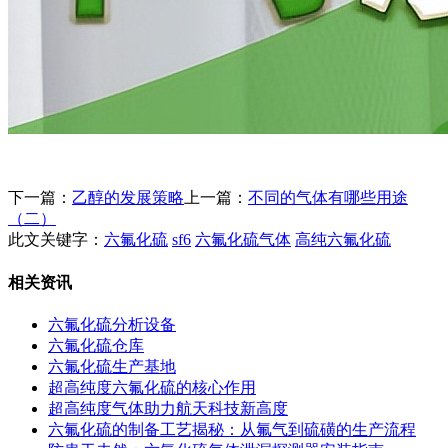
下一篇：
乙醇的发展策略
上一篇：
不同的气体有哪些用途
（二）
此文关键字：
六氟化硫
sf6
六氟化硫气体
高纯六氟化硫
相关资讯
六氟化硫分析设备
六氟化硫仓库
六氟化硫生产基地
超高纯度六氟化硫的核心作用
超高纯度气体助力航天科技新高度
六氟化硫的制备工艺揭秘：从氟气到硫磺的生产流程