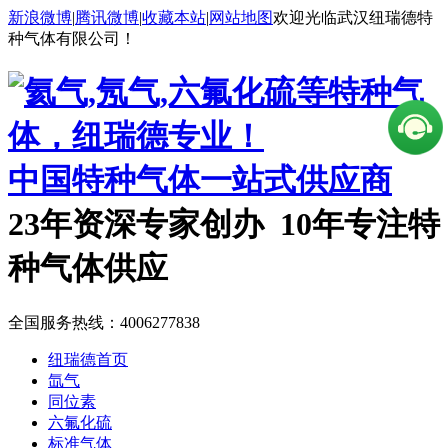
新浪微博
|
腾讯微博
|
收藏本站
|
网站地图
欢迎光临武汉纽瑞德特
种气体有限公司！
中国特种气体一站式供应商
23年资深专家创办 10年专注特
种气体供应
全国服务热线：
4006277838
纽瑞德首页
氙气
同位素
六氟化硫
标准气体