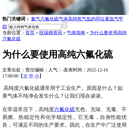
热门关键词：
氦气
六氟化硫气体
高纯氖气
氙的同位素
氙气
甲
烷
当前位置：
首页
»
纽瑞德资讯
»
气体指南
»
为什么要使用高纯
六氟化硫
为什么要使用高纯六氟化硫
文章出处：
责任编辑：
人气：
-
发表时间：2022-12-16
17:06:00【
大
中
小
】
高纯度六氟化硫通常用于工业生产。原因是什么？如
果气体不纯净会发生什么？让我们现在谈谈。
在常温常压下，高纯度
六氟化硫
无色、无味、无毒、不
易燃、热稳定性和化学稳定性。它无毒，自身性能优
良，可满足不同的生产要求。因此，在生产中广泛使用