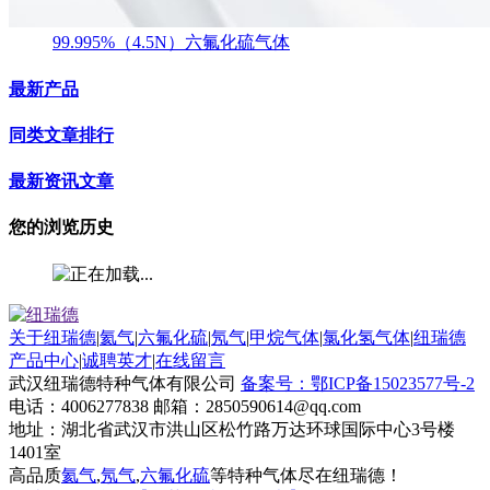
99.995%（4.5N）六氟化硫气体
最新产品
同类文章排行
最新资讯文章
您的浏览历史
关于纽瑞德
|
氦气
|
六氟化硫
|
氖气
|
甲烷气体
|
氯化氢气体
|
纽瑞德
产品中心
|
诚聘英才
|
在线留言
武汉纽瑞德特种气体有限公司
备案号：鄂ICP备15023577号-2
电话：4006277838 邮箱：2850590614@qq.com
地址：湖北省武汉市洪山区松竹路万达环球国际中心3号楼
1401室
高品质
氦气
,
氖气
,
六氟化硫
等特种气体尽在纽瑞德！