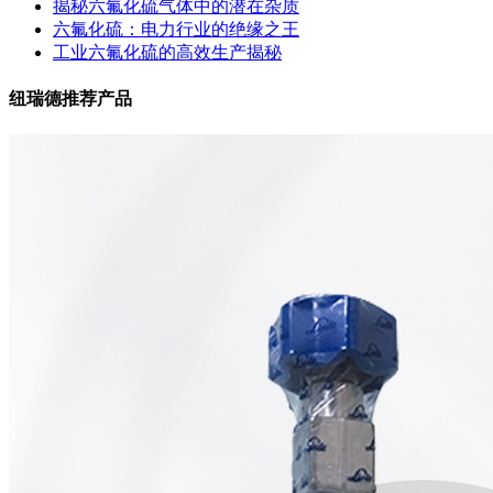
揭秘六氟化硫气体中的潜在杂质
六氟化硫：电力行业的绝缘之王
工业六氟化硫的高效生产揭秘
纽瑞德推荐产品