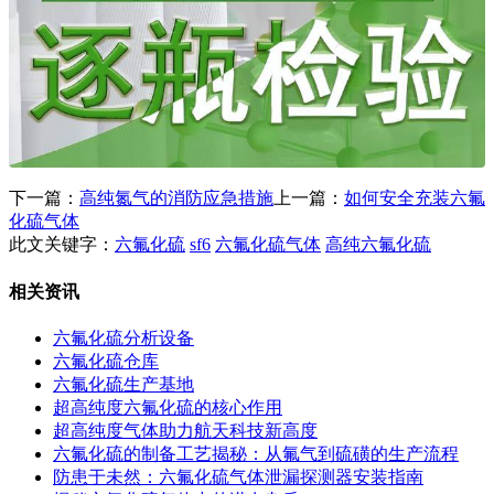
下一篇：
高纯氮气的消防应急措施
上一篇：
如何安全充装六氟
化硫气体
此文关键字：
六氟化硫
sf6
六氟化硫气体
高纯六氟化硫
相关资讯
六氟化硫分析设备
六氟化硫仓库
六氟化硫生产基地
超高纯度六氟化硫的核心作用
超高纯度气体助力航天科技新高度
六氟化硫的制备工艺揭秘：从氟气到硫磺的生产流程
防患于未然：六氟化硫气体泄漏探测器安装指南