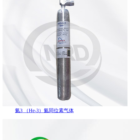
氦3 （He-3）氦同位素气体