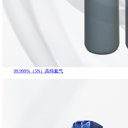
99.999%（5N）高纯氦气