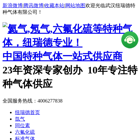
新浪微博
|
腾讯微博
|
收藏本站
|
网站地图
欢迎光临武汉纽瑞德特
种气体有限公司！
中国特种气体一站式供应商
23年资深专家创办 10年专注特
种气体供应
全国服务热线：
4006277838
纽瑞德首页
氙气
同位素
六氟化硫
标准气体