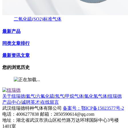
二氧化硫(SO2)标准气体
最新产品
同类文章排行
最新资讯文章
您的浏览历史
关于纽瑞德
|
氦气
|
六氟化硫
|
氖气
|
甲烷气体
|
氯化氢气体
|
纽瑞德
产品中心
|
诚聘英才
|
在线留言
武汉纽瑞德特种气体有限公司
备案号：鄂ICP备15023577号-2
电话：4006277838 邮箱：2850590614@qq.com
地址：湖北省武汉市洪山区松竹路万达环球国际中心3号楼
1401室