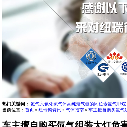
热门关键词：
氦气
六氟化硫气体
高纯氖气
氙的同位素
氙气
甲烷
当前位置：
首页
»
纽瑞德资讯
»
气体指南
»
车主擅自购买氙气
车主擅自购买氙气组装大灯危