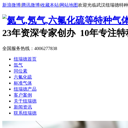
新浪微博
|
腾讯微博
|
收藏本站
|
网站地图
欢迎光临武汉纽瑞德特
23年资深专家创办 10年专注
全国服务热线：
4006277838
纽瑞德首页
氙气
同位素
六氟化硫
标准气体
纽瑞德产品
客户案例
关于纽瑞德
新闻资讯
联系纽瑞德