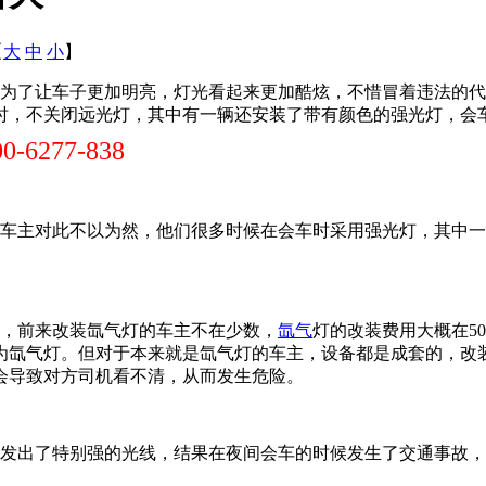
【
大
中
小
】
为了让车子更加明亮，灯光看起来更加酷炫，不惜冒着违法的代
时，不关闭远光灯，其中有一辆还安装了带有颜色的强光灯，会
00-6277-838
车主对此不以为然，他们很多时候在会车时采用强光灯，其中一
，前来改装氙气灯的车主不在少数，
氙气
灯的改装费用大概在50
为氙气灯。但对于本来就是氙气灯的车主，设备都是成套的，改
会导致对方司机看不清，从而发生危险。
发出了特别强的光线，结果在夜间会车的时候发生了交通事故，