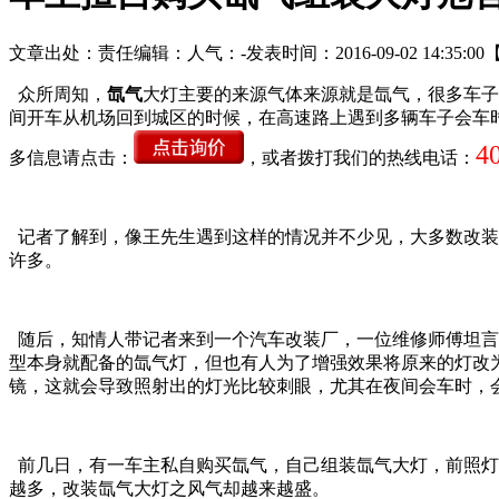
文章出处：
责任编辑：
人气：
-
发表时间：2016-09-02 14:35:00
众所周知，
氙气
大灯主要的来源气体来源就是氙气，很多车子
间开车从机场回到城区的时候，在高速路上遇到多辆车子会车
4
多信息请点击：
，或者拨打我们的热线电话：
记者了解到，像王先生遇到这样的情况并不少见，大多数改装
许多。
随后，知情人带记者来到一个汽车改装厂，一位维修师傅坦言
型本身就配备的氙气灯，但也有人为了增强效果将原来的灯改
镜，这就会导致照射出的灯光比较刺眼，尤其在夜间会车时，
前几日，有一车主私自购买氙气，自己组装氙气大灯，前照灯
越多，改装氙气大灯之风气却越来越盛。