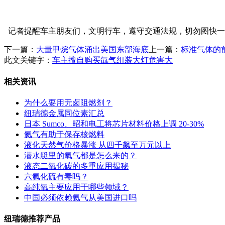
记者提醒车主朋友们，文明行车，遵守交通法规，切勿图快一
下一篇：
大量甲烷气体涌出美国东部海底
上一篇：
标准气体的
此文关键字：
车主擅自购买氙气组装大灯危害大
相关资讯
为什么要用无卤阻燃剂？
纽瑞德金属同位素汇总
日本 Sumco、昭和电工将芯片材料价格上调 20-30%
氦气有助于保存核燃料
液化天然气价格暴涨 从四千飙至万元以上
潜水艇里的氧气都是怎么来的？
液态二氧化碳的多重应用揭秘
六氟化硫有毒吗？
高纯氧主要应用于哪些领域？
中国必须依赖氦气从美国进口吗
纽瑞德推荐产品