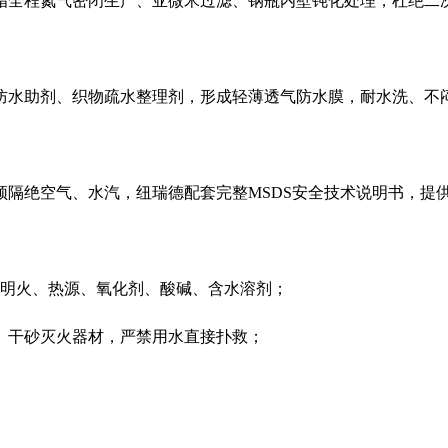
脂全程氮气密闭生产、亚微米过滤、钢瓶内壁钝化处理，杜绝二
防水助剂、织物疏水整理剂，形成轻薄透气防水膜，耐水洗、不
须隔绝空气、水汽，纽瑞德配套完整
MSDS安全技术说明书，提
远离明火、热源、氧化剂、酸碱、含水溶剂；
、干砂灭火器材，严禁用水直接扑救；