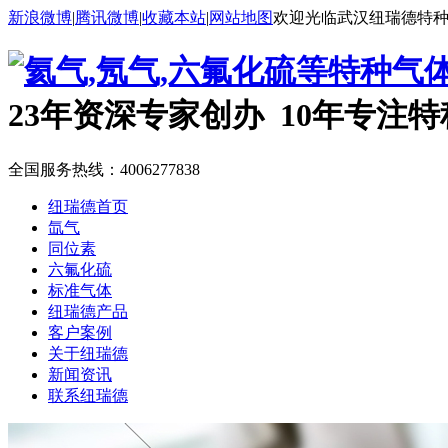
新浪微博
|
腾讯微博
|
收藏本站
|
网站地图
欢迎光临武汉纽瑞德特
23年资深专家创办 10年专注
全国服务热线：
4006277838
纽瑞德首页
氙气
同位素
六氟化硫
标准气体
纽瑞德产品
客户案例
关于纽瑞德
新闻资讯
联系纽瑞德