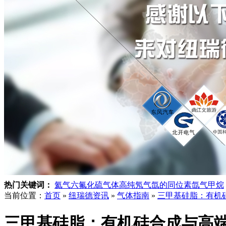
热门关键词：
氦气
六氟化硫气体
高纯氖气
氙的同位素
氙气
甲烷
当前位置：
首页
»
纽瑞德资讯
»
气体指南
»
三甲基硅脂：有机
三甲基硅脂：有机硅合成与高