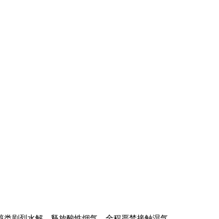
醇类剧烈水解，释放酸性烟气，全程严禁接触湿气。