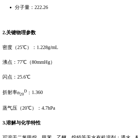
分子量：
222.26
2.关键物理参数
密度（
25℃）：1.228g/mL
沸点：
77℃（80mmHg）
闪点：
25.6℃
D
折射率
n
：
1.360
20
蒸气压（
20℃）：4.7hPa
3.溶解与化学特性
可溶于二氯甲烷、甲苯、乙醚、烷烃等无水有机溶剂；遇水、