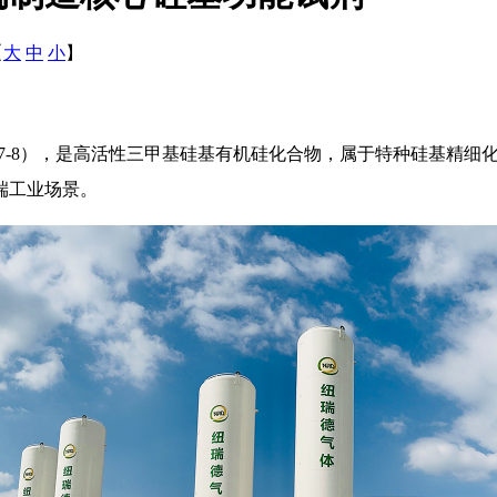
【
大
中
小
】
07-77-8），是高活性三甲基硅基有机硅化合物，属于特种硅基
端工业场景。