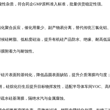
酸性杂质，符合药企
GMP原料准入标准，批量供货稳定性强。
、酯化聚合反应，催化用量少、副产物易分离，替代传统三氯化铝
耐候硅树脂、低粘度硅油，提升有机硅产品防水、绝缘、耐高低
薄膜附着力与耐蚀性。
于硅片表面羟基钝化，降低晶圆表面缺陷，提升介质薄膜均匀度
检测，硅烷化衍生后提升目标物挥发性，适配半导体车间VOC、
致密疏水硅基薄膜，隔绝水汽与金属腐蚀。