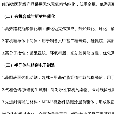
纽瑞德医药级产品采用无水无氧精馏纯化，低重金属、低游离
（二）有机合成与新材料催化
1.高效路易斯酸催化剂：催化迈克尔加成、芳烃炔化、环化
2.有机硅单体中间体：用于制备六甲基二硅氧烷、硅氮烷、高
3.高分子改性：聚酰亚胺、环氧树脂、光刻胶树脂改性，优化
（三）半导体与精密电子制造
1.晶圆表面钝化助剂：超纯三甲基硅脂经惰性载气稀释后，用
2.气相色谱/质谱衍生试剂：针对极性有机污染物、医药残留
3.先进封装辅助材料：MEMS微器件防潮涂层前驱体，形成