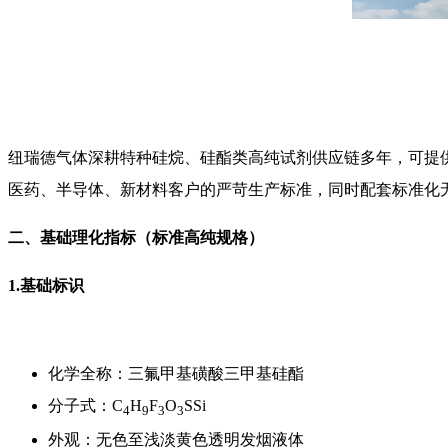
纽瑞德气体深耕特种硅烷、硅酯类高纯试剂供应链多年，可提
医药、半导体、新材料客户的严苛生产标准，同时配套标准化
二、基础理化指标（标准高纯规格）
1.基础标识
化学全称：三氟甲基磺酸三甲基硅酯
分子式：
C
H
F
O
SSi
4
9
3
3
外观：无色至浅淡黄色透明发烟液体