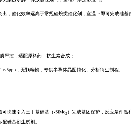
突出，催化效率远高于常规硅烷类催化剂，室温下即可完成硅基
离氟杂质严控，适配原料药、抗生素合成；
K/Fe/Cu≤5ppb，无颗粒物，专供半导体晶圆钝化、分析衍生制程。
脂可快速引入三甲基硅基（
-SiMe
）完成基团保护，反应条件温
3
标配硅基衍生试剂。