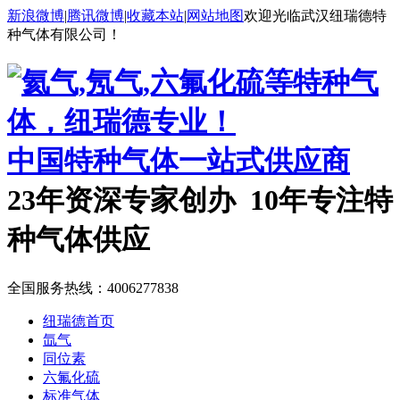
新浪微博
|
腾讯微博
|
收藏本站
|
网站地图
欢迎光临武汉纽瑞德特
种气体有限公司！
中国特种气体一站式供应商
23年资深专家创办 10年专注特
种气体供应
全国服务热线：
4006277838
纽瑞德首页
氙气
同位素
六氟化硫
标准气体