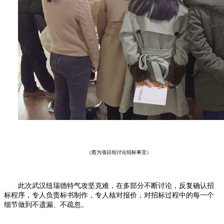
（图为项目组讨论招标事宜）
此次武汉纽瑞德特气攻坚克难，在多部分不断讨论，反复确认招
标程序，专人负责标书制作，专人核对报价，对招标过程中的每一个
细节做到不遗漏、不疏忽。