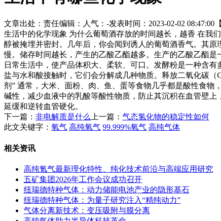
文章出处：
责任编辑：
人气：
-
发表时间：2023-02-02 08:47:00
生活中的化学现象 为什么葡萄酒存放的时间越长，越香 在我
醇被掩埋并密封。几年后，你会闻到诱人的葡萄酒香气。其原
慢。储存时间越长，产生的乙酸乙酯越多。生产的乙酸乙酯是一
日常生活中，使产品体积大、柔软、可口。发酵粉是一种含有多
盐与水和酸接触时，它们会分解成几种物质。释放二氧化碳（C
剂” 通常，大米、面粉、肉、鱼、蛋等食物几乎都是酸性食
碱性，减少血液中的乳酸等酸性物质，防止其沉积在血管壁上
延缓和逆转血管硬化。
下一篇：
非电解质是什么
上一篇：
气态氢化物的稳定性如何
此文关键字：
氧气
高纯氧气
99.999%氧气
高纯气体
相关资讯
高纯氪气最新理化特性、纯化技术前沿与高端应用研究
五矿集团2026年工作会议成功召开
纽瑞德特种气体：动力储能电池产业的隐形基石
纽瑞德特种气体：为量子研究注入“精纯动力”
气体分离新技术：变压吸附与膜分离
高纯气体助力半导体科技革命