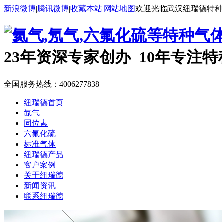
新浪微博
|
腾讯微博
|
收藏本站
|
网站地图
欢迎光临武汉纽瑞德特
23年资深专家创办 10年专注
全国服务热线：
4006277838
纽瑞德首页
氙气
同位素
六氟化硫
标准气体
纽瑞德产品
客户案例
关于纽瑞德
新闻资讯
联系纽瑞德