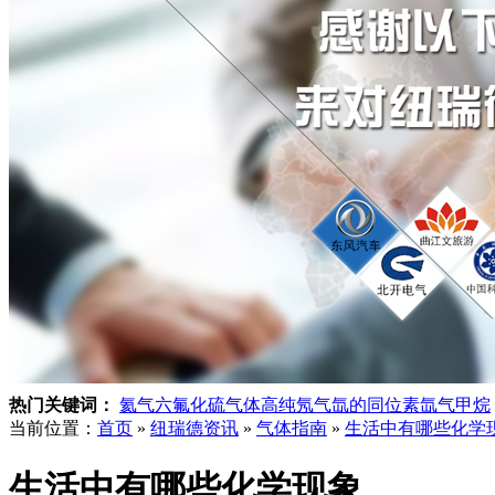
热门关键词：
氦气
六氟化硫气体
高纯氖气
氙的同位素
氙气
甲烷
当前位置：
首页
»
纽瑞德资讯
»
气体指南
»
生活中有哪些化学
生活中有哪些化学现象