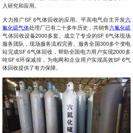
入研究和应用。
大力推广SF 6气体回收的应用。平高电气自主开发
六
氟化硫气体
处理厂已有二十多年历史，共销售
六氟化硫
气体回收设备2000多套。成立了专业的SF 6气体现场
服务团队，现场服务流程完善。服务全国300多个变电
站完成SF 6气体回收，帮助全国电力用户实现2000多
吨SF 6环保减排，为电网和企业用户实现高效SF 6气
体回收提供了有力保障。