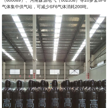
气体集中供气站，可减少SF6气体消耗200吨。