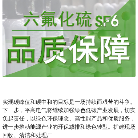
实现碳峰值和碳中和的目标是一场持续而艰苦的斗争。
下一步，平高电气将继续加强绿色低碳产业发展，切实
负起责任，以绿色环保理念、高性能产品和优质服务，
进一步推动能源产业的环保减排和绿色转型。扩建现场
回收、清洁和处理厂