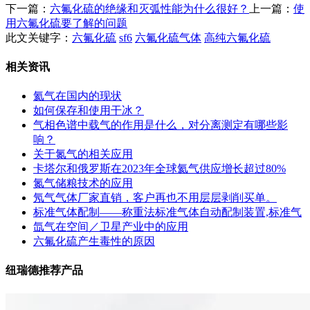
下一篇：
六氟化硫的绝缘和灭弧性能为什么很好？
上一篇：
使
用六氟化硫要了解的问题
此文关键字：
六氟化硫
sf6
六氟化硫气体
高纯六氟化硫
相关资讯
氦气在国内的现状
如何保存和使用干冰？
气相色谱中载气的作用是什么，对分离测定有哪些影
响？
关于氮气的相关应用
卡塔尔和俄罗斯在2023年全球氦气供应增长超过80%
氮气储粮技术的应用
氖气气体厂家直销，客户再也不用层层剥削买单。
标准气体配制——称重法标准气体自动配制装置,标准气
氙气在空间／卫星产业中的应用
六氟化硫产生毒性的原因
纽瑞德推荐产品