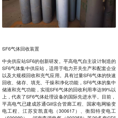
SF6气体回收装置
中央供应站SF6的创新研发。平高电气自主设计制造的
SF6气体集中供应站，适用于电力开关生产和配套企业
以及大规模回收和充气应用。具有过量SF6气体的快速
回收、储存、填充、干燥和净化功能，SF6气体的集中
储液和充气功能，实现SF6气体的回收利用率达99%以
上，代表了SF6气体处理设备的国际先进水平。目前，
平高电气已建成苏通Gil综合管廊工程、国家电网输变
电工程、江苏安凯直电（300617）、衡阳特变电工
（600089）、河南森源电气（002358）等20多套SF6