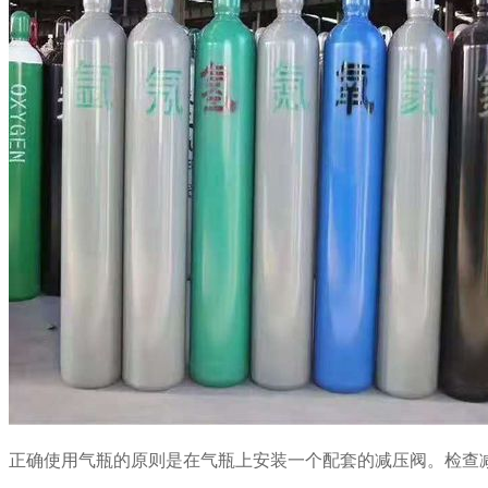
正确使用气瓶的原则是在气瓶上安装一个配套的减压阀。检查