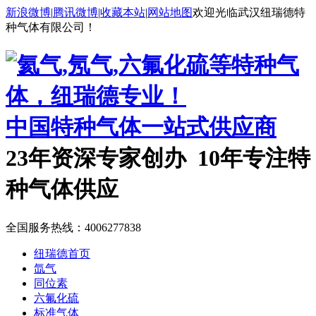
新浪微博
|
腾讯微博
|
收藏本站
|
网站地图
欢迎光临武汉纽瑞德特
种气体有限公司！
中国特种气体一站式供应商
23年资深专家创办 10年专注特
种气体供应
全国服务热线：
4006277838
纽瑞德首页
氙气
同位素
六氟化硫
标准气体