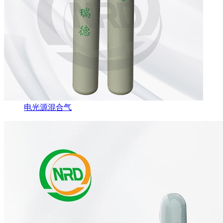
电光源混合气