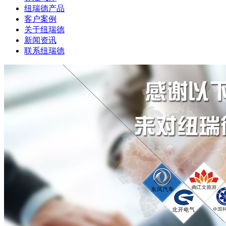
纽瑞德产品
客户案例
关于纽瑞德
新闻资讯
联系纽瑞德