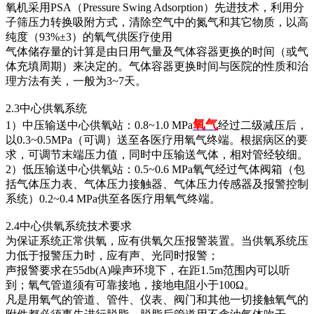
氧机采用PSA（Pressure Swing Adsorption）先进技术，利用分
子筛压力转换吸附方式，清除空气中的氮气和其它物质，以高
纯度（93%±3）的氧气供医疗使用
气体储存量的计算是由日用气量及气体容器更换的时间（或气
体充填周期）来决定的。气体容器更换时间与医院的性质和治
理方法有关，一般为3~7天。
2.3中心供氧系统
氧气
1）中压输送中心供氧站：0.8~1.0 MPa
经过二级减压后，
以0.3~0.5MPa（可调）送至各医疗用氧气终端。根据病区的要
求，可调节末端压力值，同时中压输送气体，相对管经较细。
2）低压输送中心供氧站：0.5~0.6 MPa氧气经过气体阀箱（包
括气体压力表、气体压力接触器、气体压力传感器及报警控制
系统）0.2~0.4 MPa供至各医疗用氧气终端。
2.4中心供氧系统技术要求
为保证系统正常供氧，应有供氧欠压报警装置。当供氧系统压
力低于报警压力时，应有声、光同时报警；
声报警要求在55db(A)噪声环境下，在距1.5m范围内可以听
到；氧气管道须有可靠接地，接地电阻小于100Ω。
凡是用氧气的管道、管件、仪表、阀门和其他一切接触氧气的