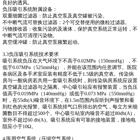
良好的透风。
负压吸引系统附属设备：
双重细菌过滤器：防止真空泵及真空罐被污染。
不中断气流可替换过滤器：2个可交替使用的微粒过滤器。
污物接收器：收集污染的及液体，保护真空系统正常运转，不
中断气流可清理污染物。
真空缓冲罐：防止真空泵频繁起动。
3.3负压吸引系统技术要求
吸引系统负压在大气环境下不高于0.02MPa（150mmHg），不
低于0.07MPa（525mmHg），并能在该范围内任意调节。医院
各病区及各手术室应装有精度不低于1.5级的真空表。传染病
房与一般病房若共用一套吸引系统时，则传染病房系统应设置
真空罐及过滤器与之隔离。中心吸引站应有报警装置，当负压
值高于0.019MPa（140mmHg）或低于0.073 MPa（550mmHg）
时，在55db(A)噪音环境下，在1.5m范围内应听到声报警和看
到红色的光报警。吸引系统排气口所排出的空气，每立方米细
菌数目不得超过500个。中心吸引站室内噪音不超过80db(A)，
室外不超过60 db(A)。吸引系统应有可靠的接地装置，接地电
阻应小于10Ω。
4.医用空气系统（压缩空气系统）