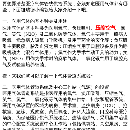
要想弄清楚医疗气体管线供给系统，必须知道医用气体都有哪
些，下面纽瑞德小编就给大家介绍一下吧。
一、医用气体的基本种类及用途
压缩空气
医用气体的基本种类为医用氧气、负压吸引、
、氮
气、笑气（N2O）及二氧化碳等气体。氧气主要用于一般病人
吸氧，危急病人吸氧（呼吸机）及用于药物的雾化等；负压吸
引主要吸痰、脓及血液之用；压缩空气用于口腔设备及作为呼
吸机动力（混合气体用）；氮气作为手术气动工具的动力；笑
气（N2O）用作为手术时的麻醉气体。二氧化碳气用于腹腔充
气及试验室培养细菌。
接下来我们就可以了解一下气体管道系统啦~
二、医用气体管道系统及中心工作站（气源）的设置
医用气体管道系统是指医疗用的氧气，负压吸引、压缩空气、
笑气、氮气、二氧化碳等气体的集中供给、排放和配管系统。
医用气体设置的区域为病房、手术室、监护病房（1CU）、抢
救室、急诊、观察室、高压氧仓、妇科人流室、口腔科等医疗
场所。为保证医疗供气系统稳定、连续地供气，采用集中治理
的中心配管系统设置中心工作站（包括供氧站、真空泵房、空
压机站等），通过管道连接医院每个气体终端。