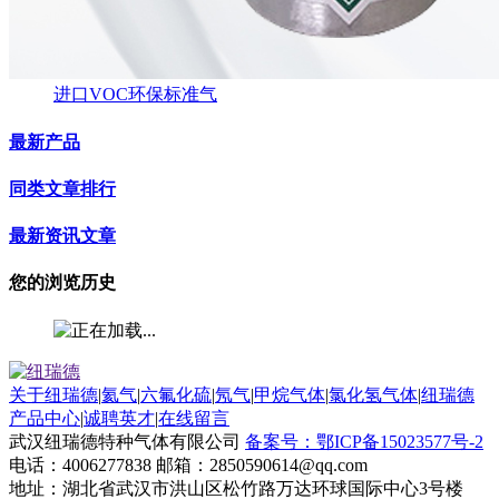
进口VOC环保标准气
最新产品
同类文章排行
最新资讯文章
您的浏览历史
关于纽瑞德
|
氦气
|
六氟化硫
|
氖气
|
甲烷气体
|
氯化氢气体
|
纽瑞德
产品中心
|
诚聘英才
|
在线留言
武汉纽瑞德特种气体有限公司
备案号：鄂ICP备15023577号-2
电话：4006277838 邮箱：2850590614@qq.com
地址：湖北省武汉市洪山区松竹路万达环球国际中心3号楼