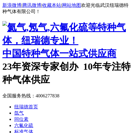
新浪微博
|
腾讯微博
|
收藏本站
|
网站地图
欢迎光临武汉纽瑞德特
种气体有限公司！
中国特种气体一站式供应商
23年资深专家创办 10年专注特
种气体供应
全国服务热线：
4006277838
纽瑞德首页
氙气
同位素
六氟化硫
标准气体