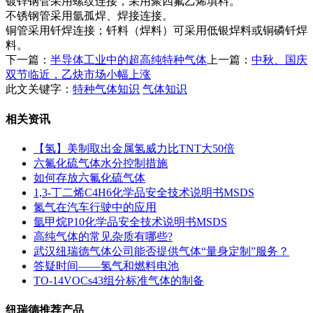
镀锌钢管采用螺纹连接，采用聚四氟乙烯填料。
不锈钢管采用氩孤焊、焊接连接。
铜管采用钎焊连接；钎料（焊料）可采用低银焊料或铜磷钎焊
料。
下一篇：
半导体工业中的超高纯特种气体
上一篇：
中秋、国庆
双节临近，乙炔市场小幅上涨
此文关键字：
特种气体知识
气体知识
相关资讯
【氢】美制取出金属氢威力比TNT大50倍
六氟化硫气体水分控制措施
如何存放六氟化硫气体
1,3-丁二烯C4H6化学品安全技术说明书MSDS
氮气在汽车行驶中的应用
氩甲烷P10化学品安全技术说明书MSDS
高纯气体的常见杂质有哪些?
武汉纽瑞德气体公司能否提供气体“量身定制”服务？
答疑时间——氢气和燃料电池
TO-14VOCs43组分标准气体的制备
纽瑞德推荐产品