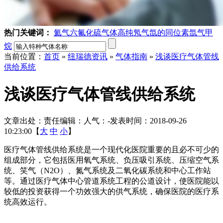
热门关键词：
氦气
六氟化硫气体
高纯氖气
氙的同位素
氙气
甲
烷
当前位置：
首页
»
纽瑞德资讯
»
气体指南
»
浅谈医疗气体管线
供给系统
浅谈医疗气体管线供给系统
文章出处：
责任编辑：
人气：
-
发表时间：2018-09-26
10:23:00【
大
中
小
】
医疗气体管线供给系统是一个现代化医院重要的且必不可少的
组成部分，它包括医用氧气系统、负压吸引系统、压缩空气系
统、笑气（N2O）、氮气系统及二氧化碳系统和中心工作站
等。通过医疗气体中心管道系统工程的公道设计，使医院能以
较低的投资获得一个功效强大的供气系统，确保医院的医疗系
统高效运行。