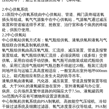
2.中心供氧系统
2.1医院中心供氧系统由中心供氧站、管道、阀门及终端送氧
插头等组成。氧气气源集中在中心供氧站，气源氧气通过减压
装置和管道输送得手术室、抢救室、治疗室和各个病房的终端
处，供医疗使用。
2.2中心供氧站
中心供氧站供氧方式有：氧气瓶组供氧、液氧供氧和液氧与气
瓶组联合供氧及制氧机供氧。
氧气瓶组供氧由高压氧气瓶、汇流排、减压装置、管道及报警
装置组成。氧气瓶组供氧汇流排，必须设两组（或多组）交替
供氧，采用自动或手动切换。氧气瓶可由散装或箱式瓶组供
给。采用汇流排气瓶组时气瓶总数不得超过20瓶。瓶装汇流排
间地坪应与运输工具高度相适应，一般宜高出室外地坪600mm
以上。箱式瓶组应有防止发生火花的轨导吊车。
液氧供氧由液氧罐、汽化器、减压装置、管道及报警装置等组
成。大于500L的液氧罐应放在室外，室外液氧罐与办公室、
病房、公共场所及繁华道路的间隔应大于7.5m。液氧罐四周
5m范围内不应有可燃物和设置沥青路面。
中心制氧机供氧系统由PSA制氧机、高效能空气压缩机、冷却
干燥过滤系统及细菌过滤器、氧气浓度显示仪等组成。PSA制