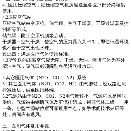
4.1医用压缩空气，经压缩空气机房输送至各医疗部分终端供
使用。
4.2压缩空气站
压缩空气站由空压机、储气罐、空气干燥器、三级过滤器及控
制柜等组成。
储气罐：防止空压机频繁启动。
干燥器：空气干燥，使空气的压力露点为+5℃，即使低温环境
也不至于空气出现水珠。
过滤器：满足医疗气体使用标准。
4.3所输送的压缩空气应无菌、干燥、无油。吸进气体为室外
清洁空气，吸气口必须阔别各类污气排放口。
5.其它医用气体（N2O、CO2、N2）系统
5.1其它医用气体（N2O、CO2、N2）由气源站，经双路汇流
排减压后，供至医用终端。
5.2气源站由于N2O、CO2、N2用气量较小，气源可以是钢瓶
供给。气源站由钢瓶气体及汇流排组成，钢瓶气体二组，一用
一备。小型气源站位置可靠近用气点，如手术间技术夹层等
处，房间应有透风。
三、医用气体常用参数