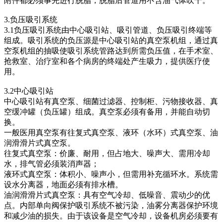
附件都必须事先进行脱脂，脱脂后管道用不含油气体吹干。
3.负压吸引系统
3.1负压吸引系统由中心吸引站、吸引管道、负压吸引终端等
组成。吸引系统的负压源是中心吸引站的真空泵机组，通过真
空泵机组的抽吸使吸引系统管路达到所需负压值，在手术室、
抢救室、治疗室和各个病房的终端处产生吸力，提供医疗使
用。
3.2中心吸引站
中心吸引站有真空泵、细菌过滤器、控制柜、污物接收器、真
空缓冲罐（负压罐）组成。真空泵必须有备用，并能自动切
换。
一般医用真空泵有往复式真空泵、液环（水环）式真空泵、油
润滑滑片式真空泵。
往复式真空泵：价廉、耐用，但占地大、噪声大、需用冷却
水，排气管必须装消声器；
液环式真空泵：体积小、噪声小，但需用补充循环水。系统需
设水分离器，地面必须有排水槽。
油润滑滑片式真空泵：具有空气冷却、低噪音、震动少的优
点。内部单向阀保护吸引系统不被污染，油雾分离器保护环境
和减少油的损失。由于该设备是空气冷却，设备机房必须要有