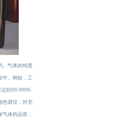
的。气体的纯度
业中。例如，工
到99.999%
相色谱仪，对充
保气体的品质，