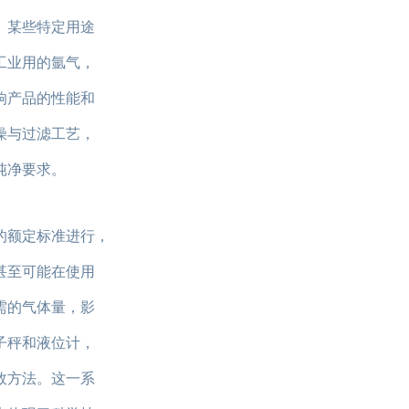
。某些特定用途
工业用的氩气，
响产品的性能和
燥与过滤工艺，
纯净要求。
的额定标准进行，
甚至可能在使用
需的气体量，影
子秤和液位计，
效方法。这一系