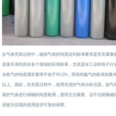
在气体充装过程中，确保气体的纯度达到标准要求是至关重要
直接关系到其在各个领域的应用效果，尤其是在工业和电子行
业氧气的纯度通常要求不低于99.2%，而高纯氮气的标准则要求达
以上。因此，在充装过程中，使用先进的气体分析仪器，如气
装的气体进行精确的纯度检测，显得尤为重要。这不仅能够确
还能为后续的使用提供可靠的保障。