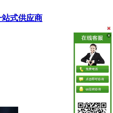
一站式供应商