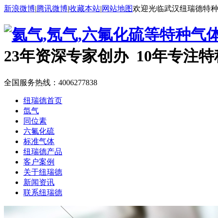
新浪微博
|
腾讯微博
|
收藏本站
|
网站地图
欢迎光临武汉纽瑞德特
23年资深专家创办 10年专注
全国服务热线：
4006277838
纽瑞德首页
氙气
同位素
六氟化硫
标准气体
纽瑞德产品
客户案例
关于纽瑞德
新闻资讯
联系纽瑞德