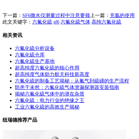
下一篇：
SF6微水仪测量过程中注意要领
上一篇：
充氩的使用
此文关键字：
六氟化硫
sf6
六氟化硫气体
高纯六氟化硫
相关资讯
六氟化硫分析设备
六氟化硫仓库
六氟化硫生产基地
超高纯度六氟化硫的核心作用
超高纯度气体助力航天科技新高度
六氟化硫的制备工艺揭秘：从氟气到硫磺的生产流程
防患于未然：六氟化硫气体泄漏探测器安装指南
揭秘六氟化硫气体中的潜在杂质
六氟化硫：电力行业的绝缘之王
工业六氟化硫的高效生产揭秘
纽瑞德推荐产品