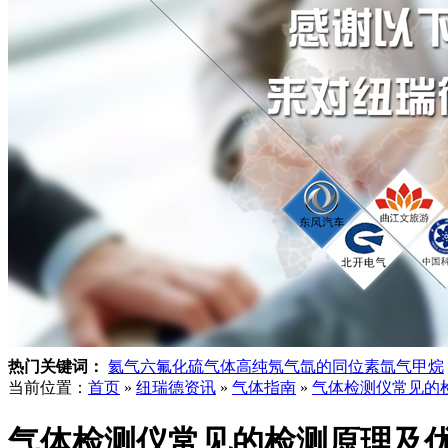
热门关键词：
氦气
六氟化硫气体
高纯氖气
氙的同位素
氙气
甲烷
当前位置：
首页
»
纽瑞德资讯
»
气体指南
»
气体检测仪常见的
气体检测仪常见的检测原理及